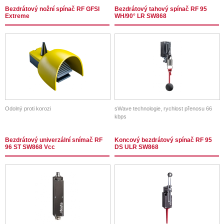
Bezdrátový nožní spínač RF GFSI
Bezdrátový tahový spínač RF 95
Extreme
WH/90° LR SW868
Odolný proti korozi
sWave technologie, rychlost přenosu 66
kbps
Bezdrátový univerzální snímač RF
Koncový bezdrátový spínač RF 95
96 ST SW868 Vcc
DS ULR SW868