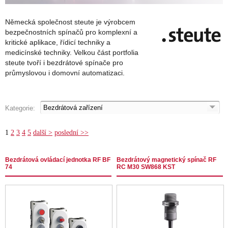
Německá společnost steute je výrobcem
bezpečnostních spínačů pro komplexní a
kritické aplikace, řídicí techniky a
medicínské techniky. Velkou část portfolia
steute tvoří i bezdrátové spínače pro
průmyslovou i domovní automatizaci.
Kategorie:
1
2
3
4
5
další >
poslední >>
Bezdrátová ovládací jednotka RF BF
Bezdrátový magnetický spínač RF
74
RC M30 SW868 KST