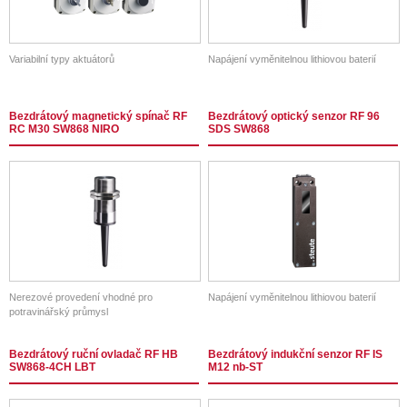
Variabilní typy aktuátorů
Napájení vyměnitelnou lithiovou baterií
Bezdrátový magnetický spínač RF
Bezdrátový optický senzor RF 96
RC M30 SW868 NIRO
SDS SW868
Nerezové provedení vhodné pro
Napájení vyměnitelnou lithiovou baterií
potravinářský průmysl
Bezdrátový ruční ovladač RF HB
Bezdrátový indukční senzor RF IS
SW868-4CH LBT
M12 nb-ST