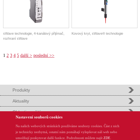
sWave technologie, 4-kanálový přijímač,
Kovový kryt, sWave® technologie
rozhraní sWave
1
2
3
4
5
další >
poslední >>
Produkty
Aktuality
Oblasti použití
Nastavení souborů cookies
Podpora
Na našich webových stránkách používáme soubory cookies. Část z nich
je technicky nezbytná, ostatní nám pomáhají vylepšovat náš web nebo
REMinfo
umožňují poskytovat další funkce. Podrobnosti můžete najít
ZDE
.