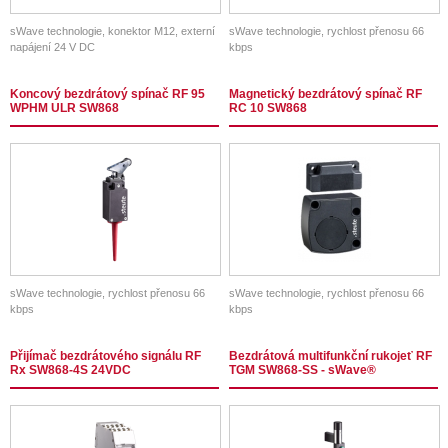
sWave technologie, konektor M12, externí
sWave technologie, rychlost přenosu 66
napájení 24 V DC
kbps
Koncový bezdrátový spínač RF 95
Magnetický bezdrátový spínač RF
WPHM ULR SW868
RC 10 SW868
sWave technologie, rychlost přenosu 66
sWave technologie, rychlost přenosu 66
kbps
kbps
Přijímač bezdrátového signálu RF
Bezdrátová multifunkční rukojeť RF
Rx SW868-4S 24VDC
TGM SW868-SS - sWave®