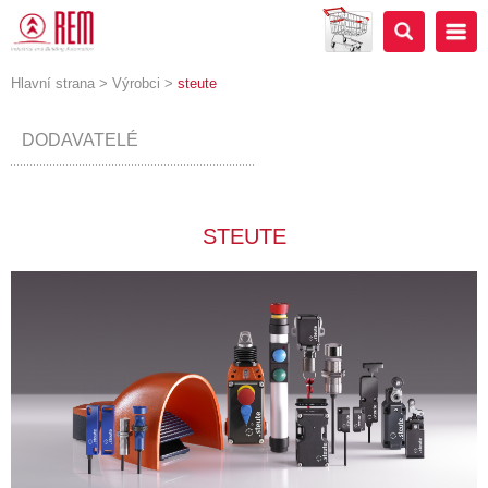
Hlavní strana
>
Výrobci
>
steute
DODAVATELÉ
STEUTE