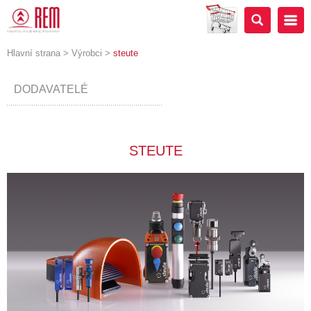
Hlavní strana
>
Výrobci
>
steute
DODAVATELÉ
STEUTE