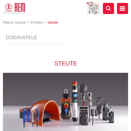
Hlavní strana
>
Výrobci
>
steute
DODAVATELÉ
STEUTE