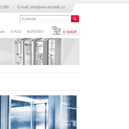
0 000
E-mail:
info@rem-technik.cz
nfo
O NÁS
KONTAKT