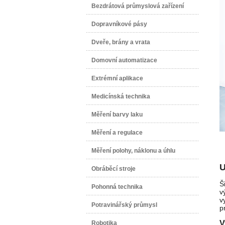
Bezdrátová průmyslová zařízení
Dopravníkové pásy
Dveře, brány a vrata
Domovní automatizace
Extrémní aplikace
Medicínská technika
Měření barvy laku
Měření a regulace
Měření polohy, náklonu a úhlu
U
Obráběcí stroje
Š
Pohonná technika
v
v
Potravinářský průmysl
p
V
Robotika