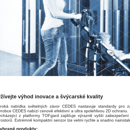
žívejte výhod inovace a švýcarské kvality
iroká nabídka světelných závor CEDES nastavuje standardy pro za
ýrobce CEDES nabízí cenově efektivní a ultra spolehlivou 2D ochranu
ycházející z platformy TOFgard zajišťuje výrazně vyšší zabezpečení 
rostorů. Extrémně kompaktní senzor lze velmi rychle a snadno nainstal
ybrané produkty: