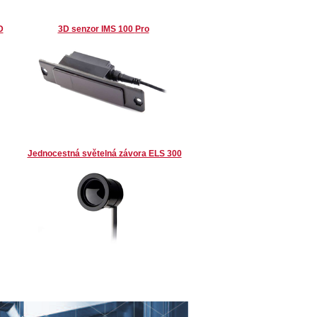
D
3D senzor IMS 100
P
ro
Jednocestná světelná závora ELS 300