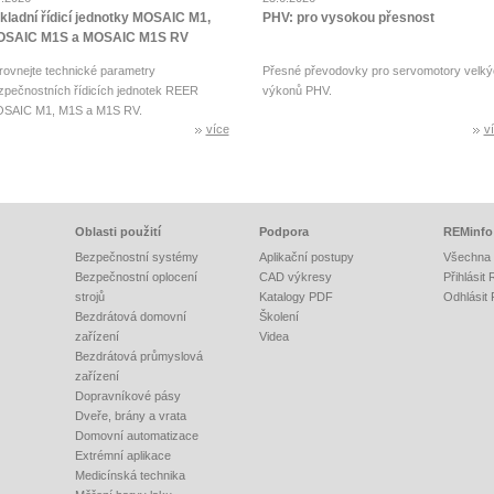
kladní řídicí jednotky MOSAIC M1,
PHV: pro vysokou přesnost
SAIC M1S a MOSAIC M1S RV
rovnejte technické parametry
Přesné převodovky pro servomotory velký
zpečnostních řídicích jednotek REER
výkonů PHV.
SAIC M1, M1S a M1S RV.
více
v
Oblasti použití
Podpora
REMinfo
Bezpečnostní systémy
Aplikační postupy
Všechna 
Bezpečnostní oplocení
CAD výkresy
Přihlásit
strojů
Katalogy PDF
Odhlásit
Bezdrátová domovní
Školení
zařízení
Videa
Bezdrátová průmyslová
zařízení
Dopravníkové pásy
Dveře, brány a vrata
Domovní automatizace
Extrémní aplikace
Medicínská technika