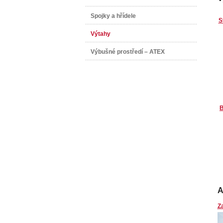
Spojky a hřídele
S
Výtahy
Výbušné prostředí – ATEX
B
A
Z