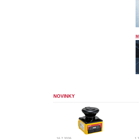
M
NOVINKY
16.7.2026
1.