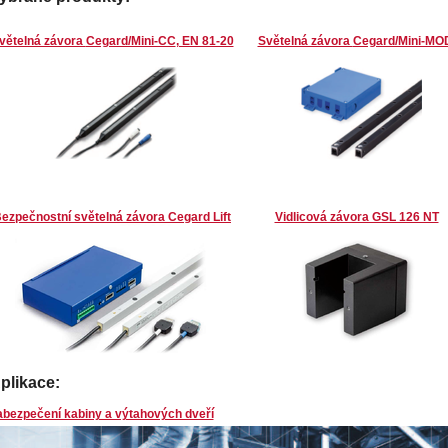
větelná závora
Cegard/Mini-CC
, EN 81-20
Světelná závora
Cegard/Mini-MO
ezpečnostní světelná závora
Cegard Lift
Vidlicová závora GSL 126 NT
plikace:
abezpečení kabiny a výtahových dveří