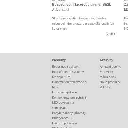
Bezpečnostní laserový skener SE2L
Zá
Advanced
MO
Slouží pro zajištění bezpečnosti osob v
Po
nebezpečném prostoru a osob přistupujících
be
ke strojům.
MO
více
Produkty
Aktuality
Bezdrátová zařízení
Aktuální ceníky
Bezpečnostní systémy
E-novinky
Displeje / HMI
Média a tisk
Domovní automatizace a
Nové produkty
MaR
Veletrhy
Extrémní aplikace
Komponenty pro spínání
LED osvětlení a
signalizace
Pohyb, pohony, převody
Průmyslová PC
Lineární pohony a