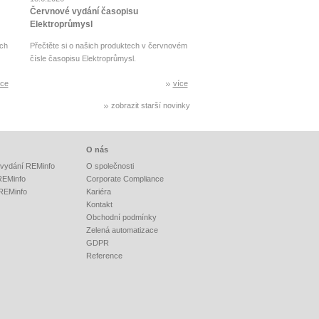
Červnové vydání časopisu
Elektroprůmysl
ch
Přečtěte si o našich produktech v červnovém
čísle časopisu Elektroprůmysl.
íce
více
zobrazit starší novinky
O nás
vydání REMinfo
O společnosti
 REMinfo
Corporate Compliance
 REMinfo
Kariéra
Kontakt
Obchodní podmínky
Zelená automatizace
GDPR
Reference