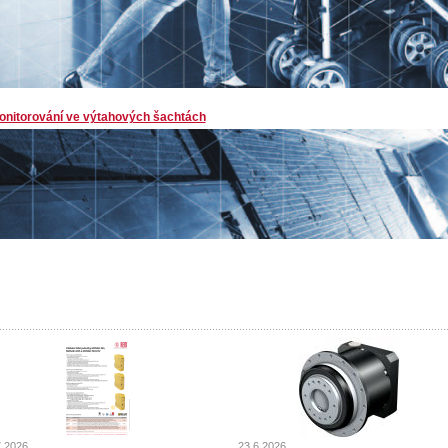
onitorování ve výtahových šachtách
7.2026
23.6.2026