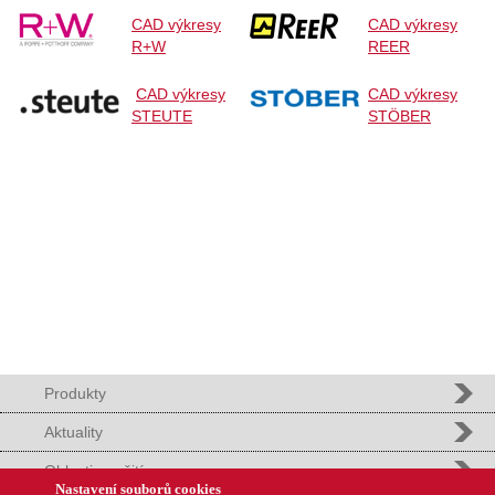
CAD výkresy
CAD výkresy
R+W
REER
CAD výkresy
CAD výkresy
STEUTE
STÖBER
Produkty
Aktuality
Oblasti použití
Nastavení souborů cookies