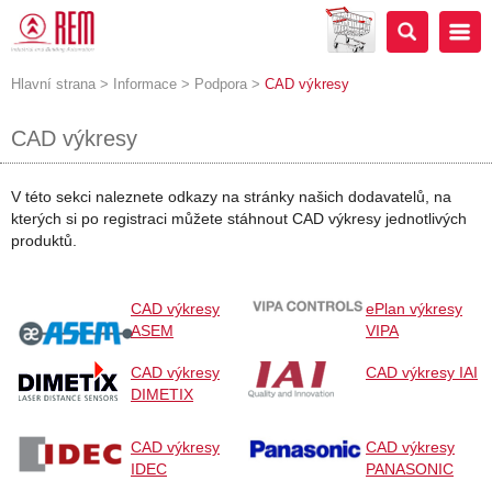
Hlavní strana
>
Informace
>
Podpora
>
CAD výkresy
CAD výkresy
V této sekci naleznete odkazy na stránky našich dodavatelů, na
kterých si po registraci můžete stáhnout CAD výkresy jednotlivých
produktů.
CAD výkresy
ePlan výkresy
ASEM
VIPA
CAD výkresy
CAD výkresy IAI
DIMETIX
CAD výkresy
CAD výkresy
IDEC
PANASONIC