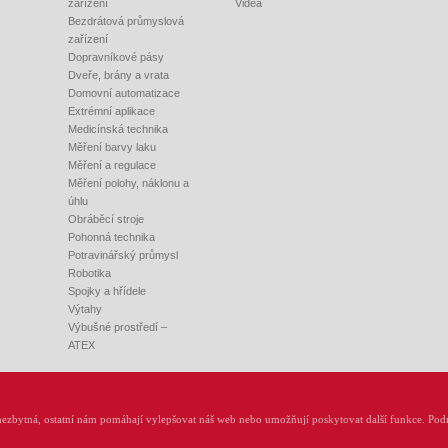
zařízení
Videa
Bezdrátová průmyslová
zařízení
Dopravníkové pásy
Dveře, brány a vrata
Domovní automatizace
Extrémní aplikace
Medicínská technika
Měření barvy laku
Měření a regulace
Měření polohy, náklonu a
úhlu
Obráběcí stroje
Pohonná technika
Potravinářský průmysl
Robotika
Spojky a hřídele
Výtahy
Výbušné prostředí –
ATEX
 +420 548 140 000, E-mail:
info@rem-technik.cz
ezbytná, ostatní nám pomáhají vylepšovat náš web nebo umožňují poskytovat další funkce. Podr