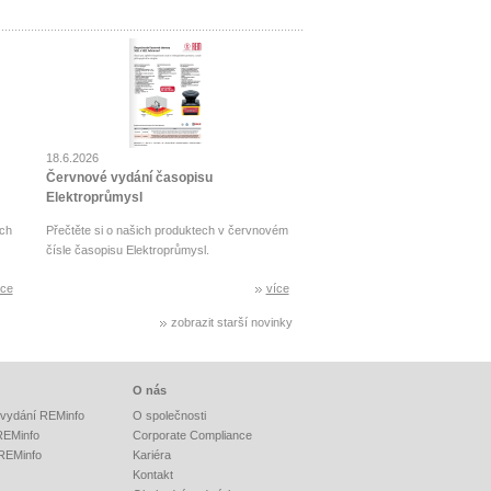
18.6.2026
Červnové vydání časopisu
Elektroprůmysl
ch
Přečtěte si o našich produktech v červnovém
čísle časopisu Elektroprůmysl.
íce
více
zobrazit starší novinky
O nás
vydání REMinfo
O společnosti
 REMinfo
Corporate Compliance
 REMinfo
Kariéra
Kontakt