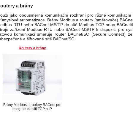
outery a brány
louží jako obousměrná komunikační rozhraní pro různé komunikační p
růmyslové automatizace. Brány Modbus a routery (směrovače) BACnet 
odbus RTU nebo BACnet MS/TP do sítě Modbus TCP nebo BACnet/IP. 
droje zařízení Modbus RTU nebo BACnet MS/TP k dispozici pro sys
atovou komunikaci směruje router BACnet/SC (Secure Connect) z
abezpečené a šifrované sítě BACnet/SC.
Routery a brány
Brány Modbus a routery BACnet pro
integraci do sítí TCP a IP.