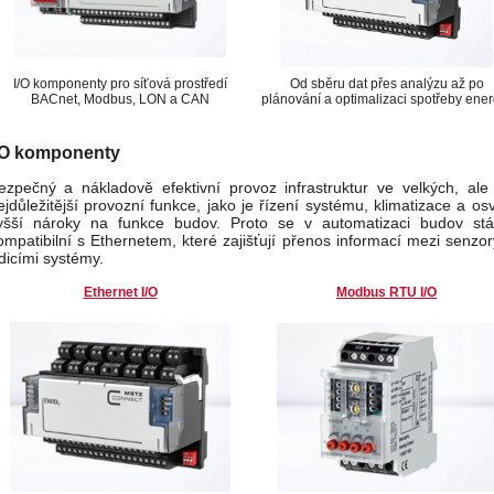
I/O komponenty pro síťová prostředí
Od sběru dat přes analýzu až po
BACnet, Modbus, LON a CAN
plánování a optimalizaci spotřeby ener
/O komponenty
ezpečný a nákladově efektivní provoz infrastruktur ve velkých, a
ejdůležitější provozní funkce, jako je řízení systému, klimatizace a os
yšší nároky na funkce budov. Proto se v automatizaci budov stál
ompatibilní s Ethernetem, které zajišťují přenos informací mezi senzo
ídicími systémy.
Ethernet I/O
Modbus RTU I/O