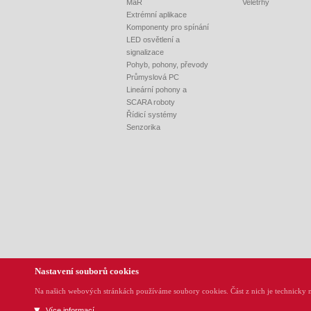
MaR
Veletrhy
Extrémní aplikace
Komponenty pro spínání
LED osvětlení a
signalizace
Pohyb, pohony, převody
Průmyslová PC
Lineární pohony a
SCARA roboty
Řídicí systémy
Senzorika
Nastavení souborů cookies
REM-Technik s.r.o., Klíny 35, CZ-615 00 Brno, Tel.:
Na našich webových stránkách používáme soubory cookies. Část z nich je technicky n
Více informací