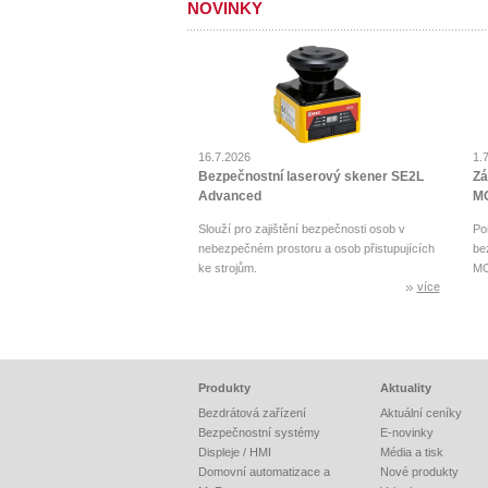
NOVINKY
16.7.2026
1.
Bezpečnostní laserový skener SE2L
Zá
Advanced
MO
Slouží pro zajištění bezpečnosti osob v
Po
nebezpečném prostoru a osob přistupujících
be
ke strojům.
MO
více
Produkty
Aktuality
Bezdrátová zařízení
Aktuální ceníky
Bezpečnostní systémy
E-novinky
Displeje / HMI
Média a tisk
Domovní automatizace a
Nové produkty