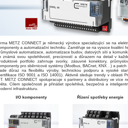
irma METZ CONNECT je německý výrobce specializující se na elektr
omponenty a automatizační techniku. Zaměřuje se na vysoce kvalitní ře
růmyslové automatizace, automatizace budov, datových sítí a komunika
e známá svou spolehlivostí, precizností a důrazem na detail v každé
roduktové portfolio zahrnuje svorky, zásuvné konektory, průmyslo
omponenty pro sběrnicové systémy (Modbus, BACnet, KNX…) a patch 
lade důraz na flexibilitu výroby, technickou podporu a vysoké stan
certifikace ISO 9001 a ISO 14001). Aktivně sleduje trendy v oblasti 
oT. METZ CONNECT spolupracuje s partnery a distributory ve více 
věta. Cílem společnosti je přinášet spolehlivá, bezpečná a inteligent
oderní infrastrukturu.
I/O komponenty
Řízení spotřeby energie