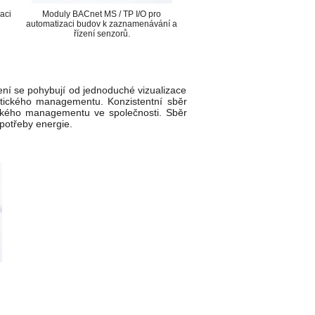
aci
Moduly BACnet MS / TP I/O pro
automatizaci budov k zaznamenávání a
řízení senzorů.
í se pohybují od jednoduché vizualizace
etického managementu. Konzistentní sběr
ického managementu ve společnosti. Sběr
spotřeby energie.