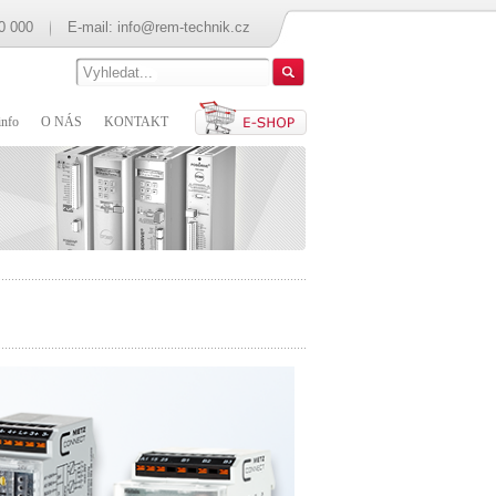
0 000
E-mail:
info@rem-technik.cz
nfo
O NÁS
KONTAKT