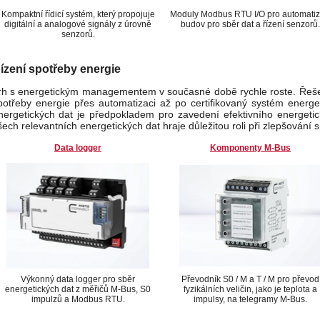
Kompaktní řídicí systém, který propojuje
Moduly Modbus RTU I/O pro automatiz
digitální a analogové signály z úrovně
budov pro sběr dat a řízení senzorů.
senzorů.
ízení spotřeby energie
rh s energetickým managementem v současné době rychle roste. Řešen
potřeby energie přes automatizaci až po certifikovaný systém energ
nergetických dat je předpokladem pro zavedení efektivního energet
šech relevantních energetických dat hraje důležitou roli při zlepšování 
Data logger
Komponenty M-Bus
Výkonný data logger pro sběr
Převodník S0 / M a T / M pro převod
energetických dat z měřičů M-Bus, S0
fyzikálních veličin, jako je teplota a
impulzů a Modbus RTU.
impulsy, na telegramy M-Bus.