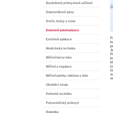
Bezdrátová průmyslová zařízení
Dopravníkové pásy
Dveře, brány a vrata
Domovní automatizace
F
Extrémní aplikace
k
p
Medicínská technika
J
P
Měření barvy laku
k
k
(
Měření a regulace
I
s
Měření polohy, náklonu a úhlu
m
Obráběcí stroje
Pohonná technika
Potravinářský průmysl
Robotika