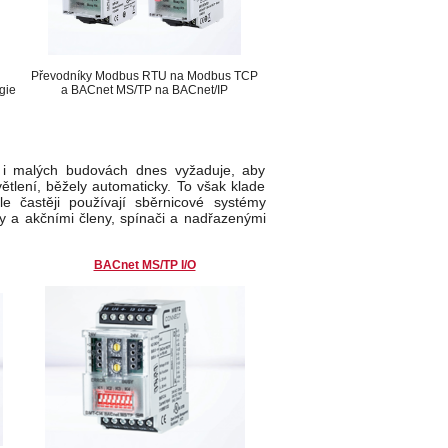
Převodníky Modbus RTU na Modbus TCP
gie
a BACnet MS/TP na BACnet/IP
le i malých budovách dnes vyžaduje, aby
větlení, běžely automaticky. To však klade
e častěji používají sběrnicové systémy
ry a akčními členy, spínači a nadřazenými
BACnet MS/TP I/O