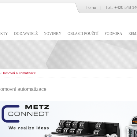
Home
Tel.: +420 548 14
UKTY
DODAVATELÉ
NOVINKY
OBLASTI POUŽITÍ
PODPORA
REMi
>
Domovní automatizace
omovní automatizace