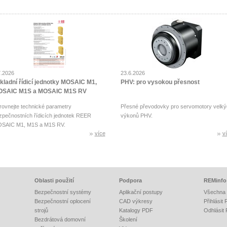
7.2026
23.6.2026
kladní řídicí jednotky MOSAIC M1,
PHV: pro vysokou přesnost
SAIC M1S a MOSAIC M1S RV
rovnejte technické parametry
Přesné převodovky pro servomotory velký
zpečnostních řídicích jednotek REER
výkonů PHV.
SAIC M1, M1S a M1S RV.
více
v
Oblasti použití
Podpora
REMinfo
Bezpečnostní systémy
Aplikační postupy
Všechna 
Bezpečnostní oplocení
CAD výkresy
Přihlásit
strojů
Katalogy PDF
Odhlásit
Bezdrátová domovní
Školení