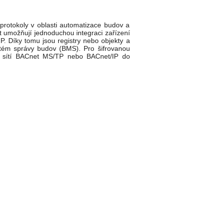
rotokoly v oblasti automatizace budov a
umožňují jednoduchou integraci zařízení
Díky tomu jsou registry nebo objekty a
tém správy budov (BMS). Pro šifrovanou
e sítí BACnet MS/TP nebo BACnet/IP do