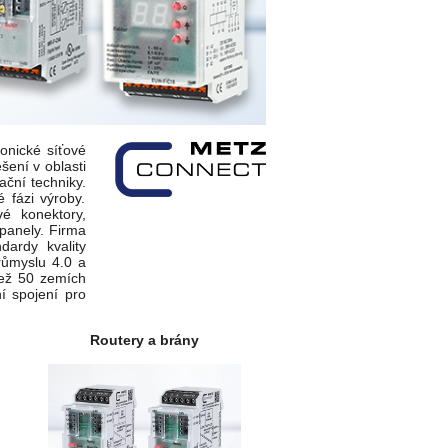
onické síťové
šení v oblasti
ční techniky.
 fázi výroby.
vé konektory,
panely. Firma
dardy kvality
Průmyslu 4.0 a
než 50 zemích
ní spojení pro
Routery a brány