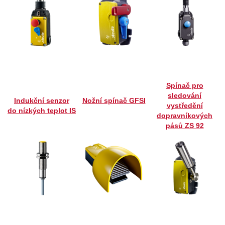
Spínač pro
sledování
Indukční senzor
Nožní spínač GFSI
vystředění
do nízkých teplot
IS
dopravníkových
pásů ZS 92