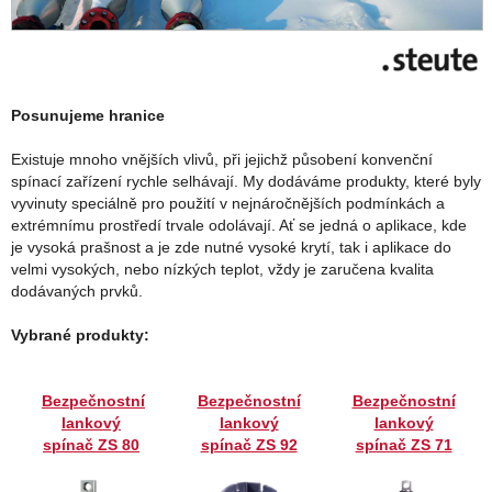
Posunujeme hranice
Existuje mnoho vnějších vlivů, při jejichž působení konvenční
spínací zařízení rychle selhávají. My dodáváme produkty, které byly
vyvinuty speciálně pro použití v nejnáročnějších podmínkách a
extrémnímu prostředí trvale odolávají. Ať se jedná o aplikace, kde
je vysoká prašnost a je zde nutné vysoké krytí, tak i aplikace do
velmi vysokých, nebo nízkých teplot, vždy je zaručena kvalita
dodávaných prvků.
Vybrané produkty:
Bezpečnostní
Bezpečnostní
Bezpečnostní
lankový
lankový
lankový
spínač ZS 80
spínač ZS 92
spínač ZS 71