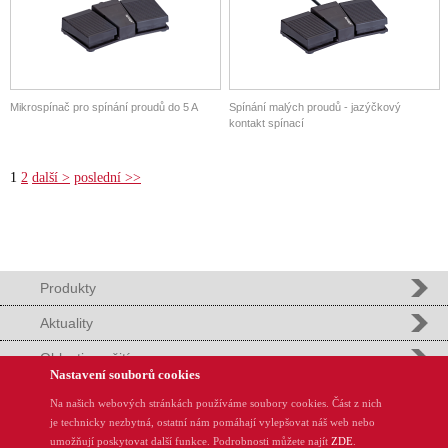
Mikrospínač pro spínání proudů do 5 A
Spínání malých proudů - jazýčkový
kontakt spínací
1
2
další >
poslední >>
Produkty
Aktuality
Oblasti použití
Nastavení souborů cookies
Podpora
Na našich webových stránkách používáme soubory cookies. Část z nich
je technicky nezbytná, ostatní nám pomáhají vylepšovat náš web nebo
REMinfo
umožňují poskytovat další funkce. Podrobnosti můžete najít
ZDE
.