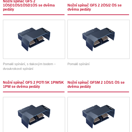
Nožní spínač GFS 2
1ÖSD1ÖS/1ÖSD1ÖS se dvěma
Nožní spínač GFS 2 2ÖS/2 ÖS se
pedály
dvěma pedály
Pomalé spínání, s tlakovým bodem –
Pomalé spínání
dvoukrokové spínání
Nožní spínač GFS 2 POTI 5K 1PW/5K
Nožní spínač GFSM 2 1ÖS/1 ÖS se
1PW se dvěma pedály
dvěma pedály