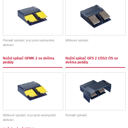
Pomalé spínání, kryt proti neúmyslné
Mžikové spínání
aktivaci
Nožní spínač GFMK 2 se dvěma
Nožní spínač GFS 2 1ÖS/1 ÖS se
pedály
dvěma pedály
Mžikové spínání, kryt proti neúmyslné
Pomalé spínání
aktivaci