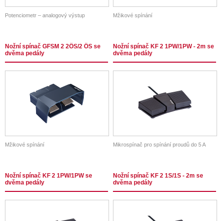
Potenciometr – analogový výstup
Mžikové spínání
Nožní spínač GFSM 2 2ÖS/2 ÖS se
Nožní spínač KF 2 1PW/1PW - 2m se
dvěma pedály
dvěma pedály
Mžikové spínání
Mikrospínač pro spínání proudů do 5 A
Nožní spínač KF 2 1PW/1PW se
Nožní spínač KF 2 1S/1S - 2m se
dvěma pedály
dvěma pedály