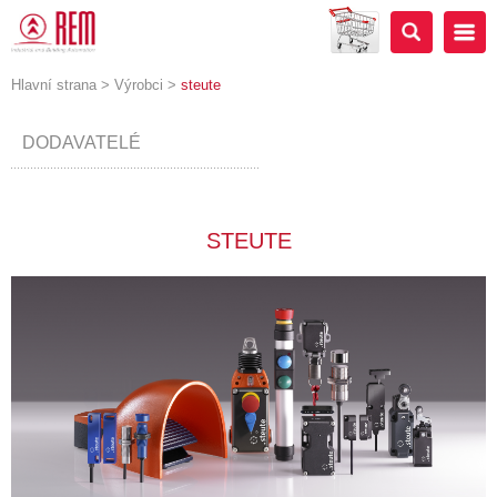
Hlavní strana
>
Výrobci
>
steute
DODAVATELÉ
STEUTE