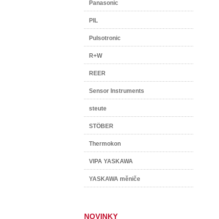
Panasonic
PIL
Pulsotronic
R+W
REER
Sensor Instruments
steute
STÖBER
Thermokon
VIPA YASKAWA
YASKAWA měniče
NOVINKY