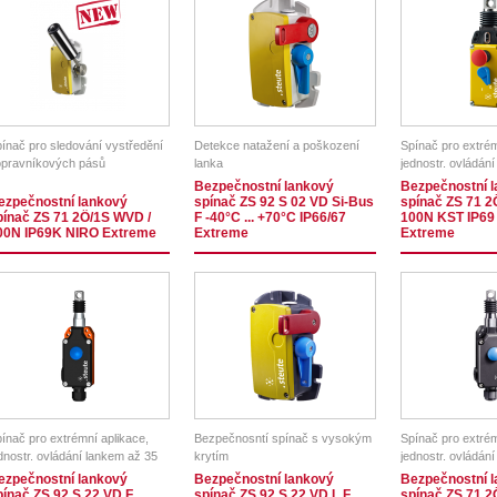
ínač pro sledování vystředění
Detekce natažení a poškození
Spínač pro extrém
pravníkových pásů
lanka
jednostr. ovládán
100m
Bezpečnostní lankový
Bezpečnostní 
ezpečnostní lankový
spínač ZS 92 S 02 VD Si-Bus
spínač ZS 71 2
pínač ZS 71 2Ö/1S WVD /
F -40°C ... +70°C IP66/67
100N KST IP69
00N IP69K NIRO Extreme
Extreme
Extreme
ínač pro extrémní aplikace,
Bezpečnosntí spínač s vysokým
Spínač pro extrém
dnostr. ovládání lankem až 35
krytím
jednostr. ovládán
ezpečnostní lankový
Bezpečnostní lankový
Bezpečnostní 
pínač ZS 92 S 22 VD F
spínač ZS 92 S 22 VD L F
spínač ZS 71 