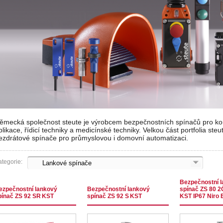
ěmecká společnost steute je výrobcem bezpečnostních spínačů pro kom
plikace, řídicí techniky a medicínské techniky. Velkou část portfolia steute
ezdrátové spínače pro průmyslovou i domovní automatizaci.
tegorie:
Bezpečnostní 
ezpečnostní lankový
Bezpečnostní lankový
spínač ZS 80 
pínač ZS 92 SR KST
spínač ZS 92 S KST
KST IP67 Niro 