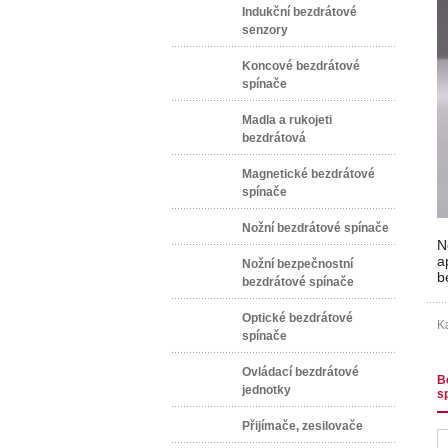
Indukční bezdrátové
senzory
Koncové bezdrátové
spínače
Madla a rukojeti
bezdrátová
Magnetické bezdrátové
spínače
Nožní bezdrátové spínače
N
a
Nožní bezpečnostní
b
bezdrátové spínače
Optické bezdrátové
Ka
spínače
Ovládací bezdrátové
B
jednotky
s
Přijímače, zesilovače