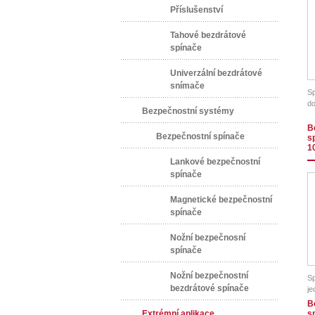
Příslušenství
Tahové bezdrátové
spínače
Univerzální bezdrátové
snímače
Sp
do
Bezpečnostní systémy
B
Bezpečnostní spínače
s
1
Lankové bezpečnostní
spínače
Magnetické bezpečnostní
spínače
Nožní bezpečnosní
spínače
Nožní bezpečnostní
Sp
bezdrátové spínače
je
m
B
Extrémní aplikace
s