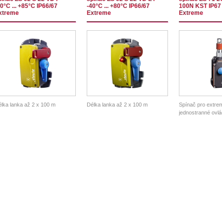
0°C ... +85°C IP66/67
-40°C ... +80°C IP66/67
100N KST IP67
xtreme
Extreme
Extreme
lka lanka až 2 x 100 m
Délka lanka až 2 x 100 m
Spínač pro extrem
jednostranné ovl
35 m, mžikové sp