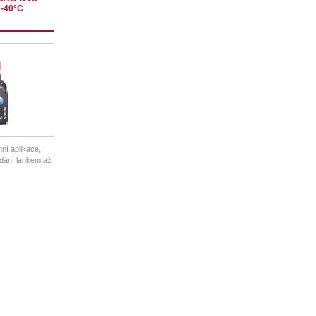
 -40°C
ní aplikace,
ádání lankem až
ínání