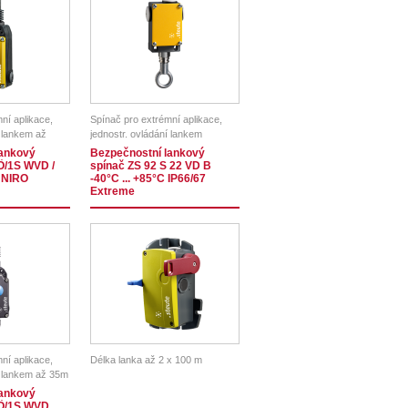
ní aplikace,
Spínač pro extrémní aplikace,
í lankem až
jednostr. ovládání lankem
lankový
Bezpečnostní lankový
Ö/1S WVD /
spínač ZS 92 S 22 VD B
 NIRO
-40°C ... +85°C IP66/67
Extreme
ní aplikace,
Délka lanka až 2 x 100 m
í lankem až 35m
lankový
2Ö/1S WVD