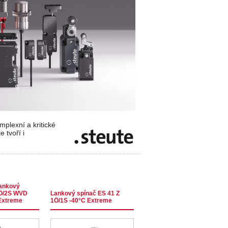
plexní a kritické
 tvoří i
lankový
2Ö/2S WVD
Lankový spínač ES 41 Z
Extreme
1Ö/1S -40°C Extreme