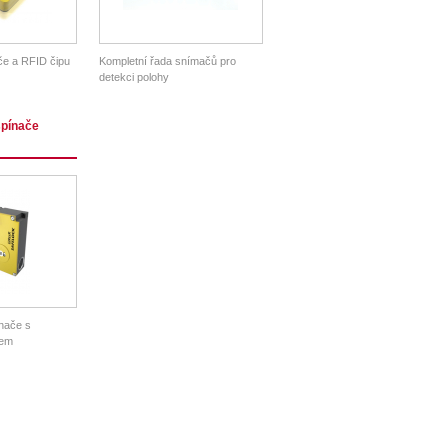
e a RFID čipu
Kompletní řada snímačů pro
detekci polohy
spínače
nače s
em