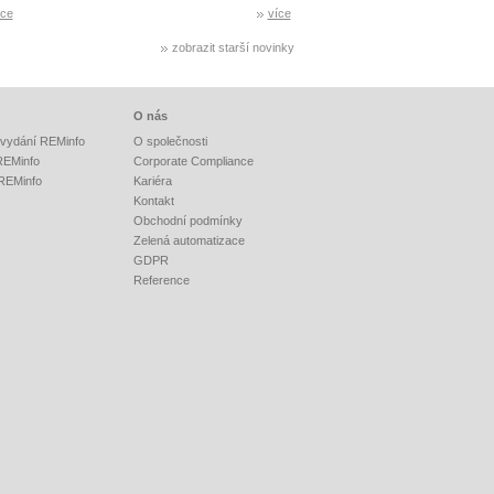
íce
více
zobrazit starší novinky
O nás
vydání REMinfo
O společnosti
 REMinfo
Corporate Compliance
 REMinfo
Kariéra
Kontakt
Obchodní podmínky
Zelená automatizace
GDPR
Reference