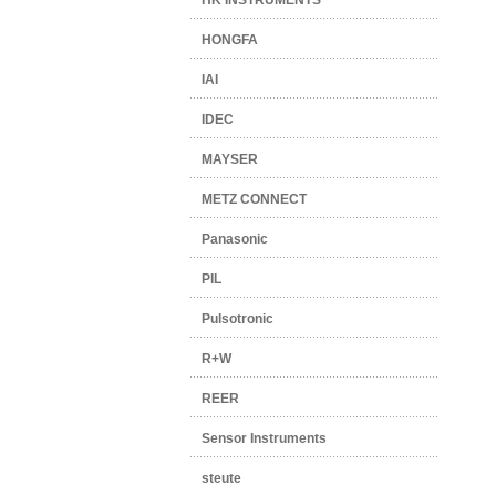
HK INSTRUMENTS
HONGFA
IAI
IDEC
MAYSER
METZ CONNECT
Panasonic
PIL
Pulsotronic
R+W
REER
Sensor Instruments
steute