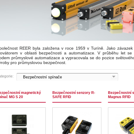
polečnost REER byla založena v roce 1959 v Turíně. Jako závazek si
novátorem v oblasti bezpečnosti a automatizace. V průběhu let se 
odem průmyslové automatizace a vypracovala se do pozice světového 
ýroby pro průmyslovou bezpečnost.
tegorie:
ezpečnostní magnetický
Bezpečnostní senzory R-
Bezpečnostní 
pínač MG S 20
SAFE RFID
Magnus RFID