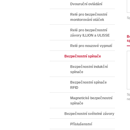
Dvouruční ovládání
Relé pro bezpečnostní
Sp
monitorování otáček
Relé pro bezpečnostní
závory ILLION a ULISSE
B
s
Relé pro nouzové vypnutí
Bezpečnostní spínače
Bezpečnostní indukční
spínače
Bezpečnostní spínače
RFID
Sp
Magnetické bezpečnostní
n
spínače
Bezpečnostní světelné závory
Příslušenství