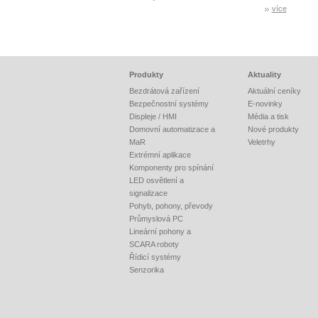
více
Produkty
Aktuality
Bezdrátová zařízení
Aktuální ceníky
Bezpečnostní systémy
E-novinky
Displeje / HMI
Média a tisk
Domovní automatizace a
Nové produkty
MaR
Veletrhy
Extrémní aplikace
Komponenty pro spínání
LED osvětlení a
signalizace
Pohyb, pohony, převody
Průmyslová PC
Lineární pohony a
SCARA roboty
Řídicí systémy
Senzorika