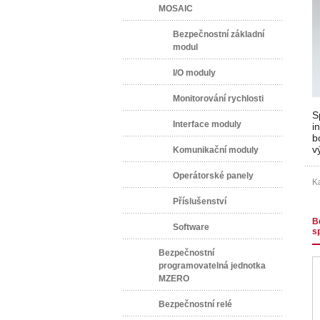
MOSAIC
Bezpečnostní základní
modul
I/O moduly
Monitorování rychlosti
S
Interface moduly
i
b
v
Komunikační moduly
Operátorské panely
Ka
Příslušenství
B
Software
s
Bezpečnostní
programovatelná jednotka
MZERO
Bezpečnostní relé