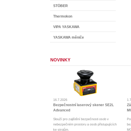
STÖBER
Thermokon
VIPA YASKAWA
YASKAWA měniče
NOVINKY
16.7.2026
1.
Bezpečnostní laserový skener SE2L
Zá
Advanced
MO
Slouží pro zajištění bezpečnosti osob v
Po
nebezpečném prostoru a osob přistupujících
be
ke strojům.
MO