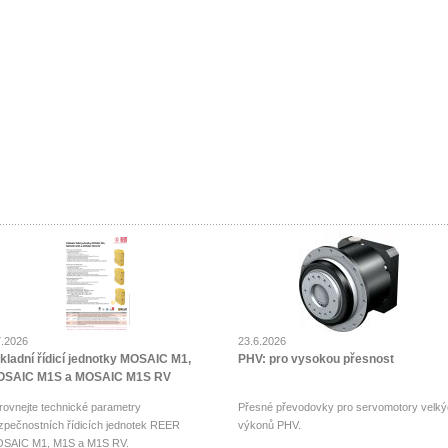
7.2026
23.6.2026
kladní řídicí jednotky MOSAIC M1,
PHV: pro vysokou přesnost
SAIC M1S a MOSAIC M1S RV
rovnejte technické parametry
Přesné převodovky pro servomotory velký
zpečnostních řídicích jednotek REER
výkonů PHV.
SAIC M1, M1S a M1S RV.