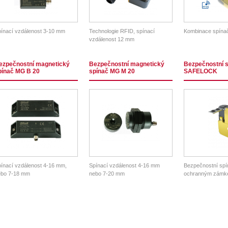
ínací vzdálenost 3-10 mm
Technologie RFID, spínací
Kombinace spínač
vzdálenost 12 mm
ezpečnostní magnetický
Bezpečnostní magnetický
Bezpečnostní 
pínač MG B 20
spínač MG M 20
SAFELOCK
ínací vzdálenost 4-16 mm,
Spínací vzdálenost 4-16 mm
Bezpečnostní spí
ebo 7-18 mm
nebo 7-20 mm
ochranným zámk