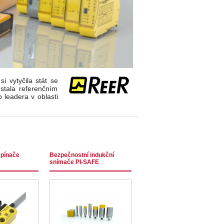
 vytyčila stát se
stala referenčním
leadera v oblasti
spínače
Bezpečnostní indukční
snímače PI-SAFE