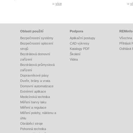
více
v
Oblasti použití
Podpora
REMinfo
Bezpečnostní systémy
Aplikační postupy
Všechna 
Bezpečnostní oplocení
CAD výkresy
Přihlásit
strojů
Katalogy PDF
Odhlásit
Bezdrátová domovní
Školení
zařízení
Videa
Bezdrátová průmyslová
zařízení
Dopravníkové pásy
Dveře, brány a vrata
Domovní automatizace
Extrémní aplikace
Medicínská technika
Měření barvy laku
Měření a regulace
Měření polohy, náklonu a
úhlu
Obráběcí stroje
Pohonná technika