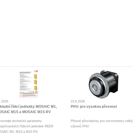
7.2026
23.6.2026
kladní řídicí jednotky MOSAIC M1,
PHV: pro vysokou přesnost
SAIC M1S a MOSAIC M1S RV
rovnejte technické parametry
Přesné převodovky pro servomotory velký
zpečnostních řídicích jednotek REER
výkonů PHV.
SAIC M1, M1S a M1S RV.