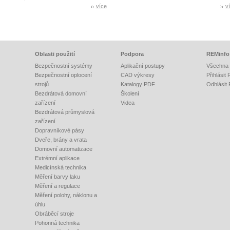
více
v
Oblasti použití
Podpora
REMinfo
Bezpečnostní systémy
Aplikační postupy
Všechna 
Bezpečnostní oplocení
CAD výkresy
Přihlásit
strojů
Katalogy PDF
Odhlásit
Bezdrátová domovní
Školení
zařízení
Videa
Bezdrátová průmyslová
zařízení
Dopravníkové pásy
Dveře, brány a vrata
Domovní automatizace
Extrémní aplikace
Medicínská technika
Měření barvy laku
Měření a regulace
Měření polohy, náklonu a
úhlu
Obráběcí stroje
Pohonná technika