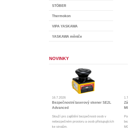
STÖBER
Thermokon
VIPA YASKAWA
YASKAWA měniče
NOVINKY
16.7.2026
1.
Bezpečnostní laserový skener SE2L
Zá
Advanced
MO
Slouží pro zajištění bezpečnosti osob v
Po
nebezpečném prostoru a osob přistupujících
be
ke strojům.
MO