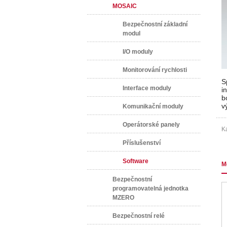
MOSAIC
Bezpečnostní základní
modul
I/O moduly
Monitorování rychlosti
S
Interface moduly
i
b
v
Komunikační moduly
Operátorské panely
Ka
Příslušenství
Software
M
Bezpečnostní
programovatelná jednotka
MZERO
Bezpečnostní relé