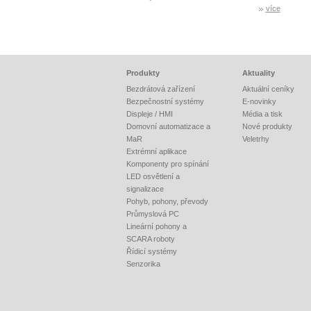
více
Produkty
Aktuality
Bezdrátová zařízení
Aktuální ceníky
Bezpečnostní systémy
E-novinky
Displeje / HMI
Média a tisk
Domovní automatizace a
Nové produkty
MaR
Veletrhy
Extrémní aplikace
Komponenty pro spínání
LED osvětlení a
signalizace
Pohyb, pohony, převody
Průmyslová PC
Lineární pohony a
SCARA roboty
Řídicí systémy
Senzorika