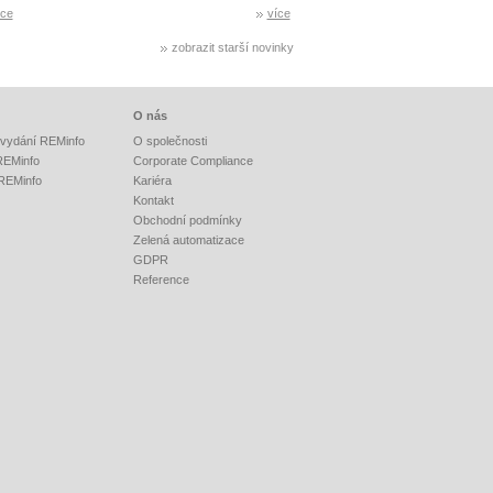
íce
více
zobrazit starší novinky
O nás
vydání REMinfo
O společnosti
 REMinfo
Corporate Compliance
 REMinfo
Kariéra
Kontakt
Obchodní podmínky
Zelená automatizace
GDPR
Reference