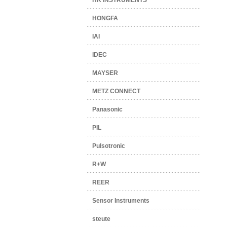
HK INSTRUMENTS
HONGFA
IAI
IDEC
MAYSER
METZ CONNECT
Panasonic
PIL
Pulsotronic
R+W
REER
Sensor Instruments
steute