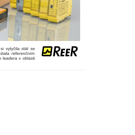
 vytyčila stát se
stala referenčním
leadera v oblasti