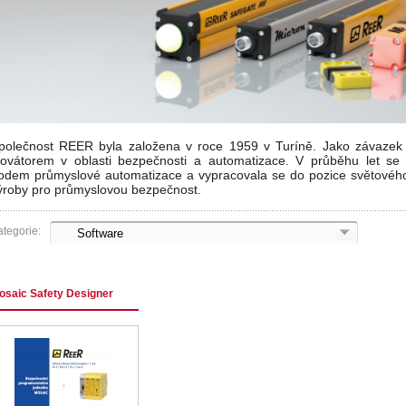
polečnost REER byla založena v roce 1959 v Turíně. Jako závazek si
novátorem v oblasti bezpečnosti a automatizace. V průběhu let se 
odem průmyslové automatizace a vypracovala se do pozice světového 
ýroby pro průmyslovou bezpečnost.
tegorie:
osaic Safety Designer