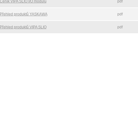
Ceník VIPA SLIO I/O modulů
pdf
Přehled produktů YASKAWA
pdf
Přehled produktů VIPA SLIO
pdf