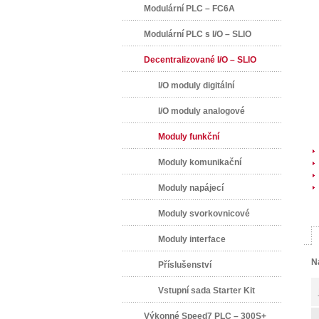
Modulární PLC – FC6A
Modulární PLC s I/O – SLIO
Decentralizované I/O – SLIO
I/O moduly digitální
I/O moduly analogové
Moduly funkční
Moduly komunikační
Moduly napájecí
Moduly svorkovnicové
Moduly interface
N
Příslušenství
Vstupní sada Starter Kit
Výkonné Speed7 PLC – 300S+