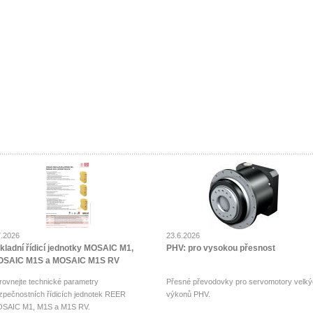
7.2026
23.6.2026
kladní řídicí jednotky MOSAIC M1,
PHV: pro vysokou přesnost
SAIC M1S a MOSAIC M1S RV
rovnejte technické parametry
Přesné převodovky pro servomotory velký
zpečnostních řídicích jednotek REER
výkonů PHV.
SAIC M1, M1S a M1S RV.