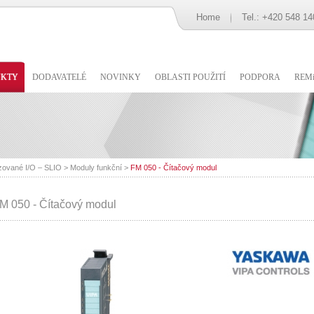
Home
Tel.: +420 548 14
UKTY
DODAVATELÉ
NOVINKY
OBLASTI POUŽITÍ
PODPORA
REMi
zované I/O – SLIO
>
Moduly funkční
>
FM 050 - Čítačový modul
M 050 - Čítačový modul