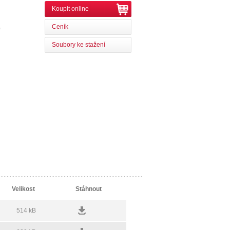
Koupit online
Ceník
0
Soubory ke stažení
Velikost
Stáhnout
514 kB