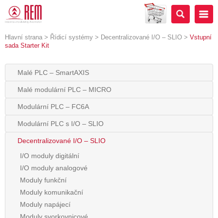
Hlavní strana
>
Řídicí systémy
>
Decentralizované I/O – SLIO
>
Vstupní
sada Starter Kit
Malé PLC – SmartAXIS
Malé modulární PLC – MICRO
Modulární PLC – FC6A
Modulární PLC s I/O – SLIO
Decentralizované I/O – SLIO
I/O moduly digitální
I/O moduly analogové
Moduly funkční
Moduly komunikační
Moduly napájecí
Moduly svorkovnicové