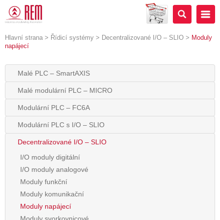
Hlavní strana
>
Řídicí systémy
>
Decentralizované I/O – SLIO
>
Moduly
napájecí
Malé PLC – SmartAXIS
Malé modulární PLC – MICRO
Modulární PLC – FC6A
Modulární PLC s I/O – SLIO
Decentralizované I/O – SLIO
I/O moduly digitální
I/O moduly analogové
Moduly funkční
Moduly komunikační
Moduly napájecí
Moduly svorkovnicové