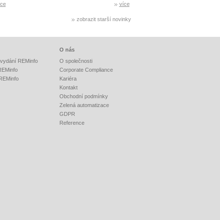
íce
více
zobrazit starší novinky
O nás
vydání REMinfo
O společnosti
 REMinfo
Corporate Compliance
 REMinfo
Kariéra
Kontakt
Obchodní podmínky
Zelená automatizace
GDPR
Reference