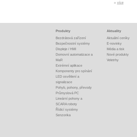
více
Produkty
Aktuality
Bezdrátová zařízení
Aktuální ceníky
Bezpečnostní systémy
E-novinky
Displeje / HMI
Média a tisk
Domovní automatizace a
Nové produkty
MaR
Veletrhy
Extrémní aplikace
Komponenty pro spínání
LED osvětlení a
signalizace
Pohyb, pohony, převody
Průmyslová PC
Lineární pohony a
SCARA roboty
Řídicí systémy
Senzorika