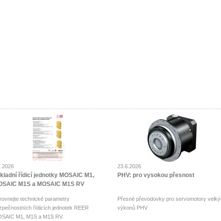
7.2026
23.6.2026
kladní řídicí jednotky MOSAIC M1,
PHV: pro vysokou přesnost
SAIC M1S a MOSAIC M1S RV
rovnejte technické parametry
Přesné převodovky pro servomotory velký
zpečnostních řídicích jednotek REER
výkonů PHV.
SAIC M1, M1S a M1S RV.