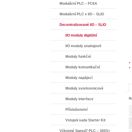
Modulární PLC – FC6A
Modulární PLC s I/O – SLIO
Decentralizované I/O – SLIO
I/O moduly digitální
I/O moduly analogové
Moduly funkční
Moduly komunikační
Moduly napájecí
Moduly svorkovnicové
N
Moduly interface
Příslušenství
Vstupní sada Starter Kit
Výkonné Speed7 PLC – 300S+