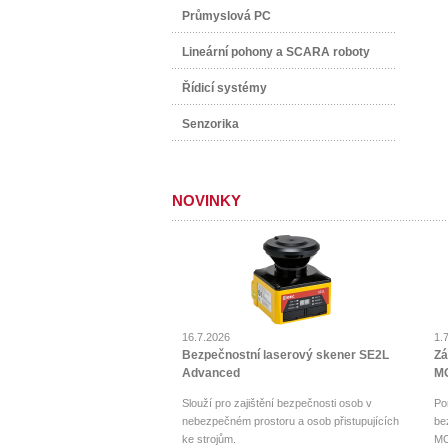
Průmyslová PC
Lineární pohony a SCARA roboty
Řídicí systémy
Senzorika
NOVINKY
16.7.2026
1.
Bezpečnostní laserový skener SE2L
Zá
Advanced
MO
Slouží pro zajištění bezpečnosti osob v
Po
nebezpečném prostoru a osob přistupujících
be
ke strojům.
MO