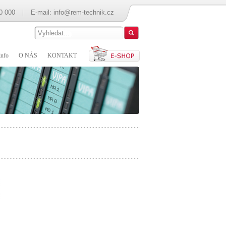
0 000
E-mail:
info@rem-technik.cz
nfo
O NÁS
KONTAKT