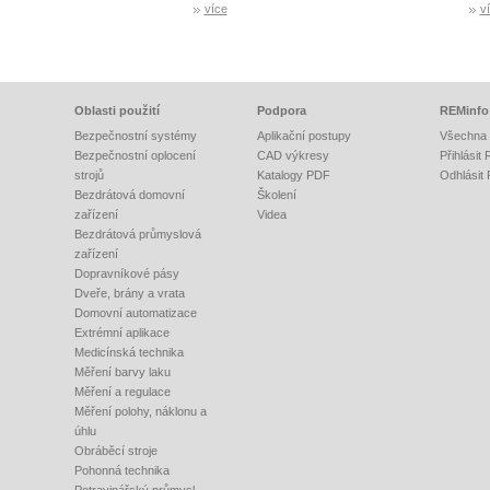
více
v
Oblasti použití
Podpora
REMinfo
Bezpečnostní systémy
Aplikační postupy
Všechna 
Bezpečnostní oplocení
CAD výkresy
Přihlásit
strojů
Katalogy PDF
Odhlásit
Bezdrátová domovní
Školení
zařízení
Videa
Bezdrátová průmyslová
zařízení
Dopravníkové pásy
Dveře, brány a vrata
Domovní automatizace
Extrémní aplikace
Medicínská technika
Měření barvy laku
Měření a regulace
Měření polohy, náklonu a
úhlu
Obráběcí stroje
Pohonná technika