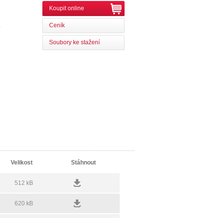
Koupit online
Ceník
0
Soubory ke stažení
Velikost
Stáhnout
512 kB
620 kB