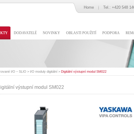
Home
Tel.: +420 548 14
UKTY
DODAVATELÉ
NOVINKY
OBLASTI POUŽITÍ
PODPORA
REMi
zované I/O – SLIO
>
I/O moduly digitální
>
Digitální výstupní modul SM022
igitální výstupní modul SM022