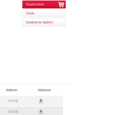
Koupit online
Ceník
0
Soubory ke stažení
Velikost
Stáhnout
513 kB
620 kB