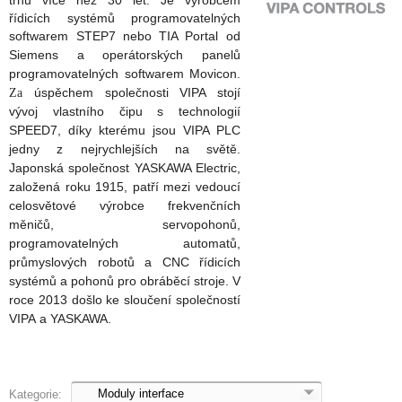
trhu více než 30 let. Je výrobcem
řídicích systémů programovatelných
softwarem
STEP7
nebo
TIA Portal od
Siemens a operátor
ských panelů
programovatelných softwarem
Movicon.
úspěchem
společnosti
VIPA stojí
Za
vývoj
vlas
tního čipu s techno
logií
SPEED7, díky
kterému
jsou VIPA PLC
jedny z nejrychlejších na světě.
Japonská společnost YASKAWA Electric,
založená roku 1915, patří mezi vedoucí
celosvětové výrobce frekvenčních
měničů, servopohonů,
programovatelných automatů,
průmyslových robotů a CNC řídicích
systémů a pohonů pro obráběcí stroje.
V
roce 2013 došlo ke sloučení společností
VIPA a YASKAWA.
Kategorie: