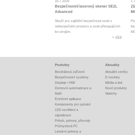
16.7.2026
1.
Bezpečnostní laserový skener SE2L
Zá
Advanced
MO
Slouží pro zajištění bezpečnosti osob v
Po
nebezpečném prostoru a osob přistupujících
be
ke strojům.
MO
více
Produkty
Aktuality
Bezdrátová zařízení
Aktuální ceníky
Bezpečnostní systémy
E-novinky
Displeje / HMI
Média a tisk
Domovní automatizace a
Nové produkty
MaR
Veletrhy
Extrémní aplikace
Komponenty pro spínání
LED osvětlení a
signalizace
Pohyb, pohony, převody
Průmyslová PC
Lineární pohony a