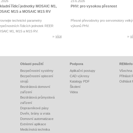
7.2026
23.6.2026
kladní řídicí jednotky MOSAIC M1,
PHV: pro vysokou přesnost
SAIC M1S a MOSAIC M1S RV
rovnejte technické parametry
Přesné převodovky pro servomotory velký
zpečnostních řídicích jednotek REER
výkonů PHV.
SAIC M1, M1S a M1S RV.
více
v
Oblasti použití
Podpora
REMinfo
Bezpečnostní systémy
Aplikační postupy
Všechna 
Bezpečnostní oplocení
CAD výkresy
Přihlásit
strojů
Katalogy PDF
Odhlásit
Bezdrátová domovní
Školení
zařízení
Videa
Bezdrátová průmyslová
zařízení
Dopravníkové pásy
Dveře, brány a vrata
Domovní automatizace
Extrémní aplikace
Medicínská technika