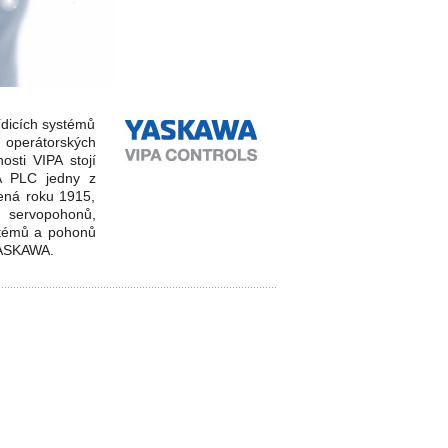
ídicích systémů
 operátor
ských
osti
VIPA stojí
A PLC jedny z
žená roku 1915,
 servopohonů,
stémů a pohonů
YASKAWA.