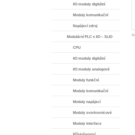
I/O moduly digitální
Moduly komunikační
Napájecí zdroj
R
Modulární PLC s I/O – SLIO
CPU
I/O moduly digitální
I/O moduly analogové
Moduly funkční
Moduly komunikační
Moduly napájecí
Moduly svorkovnicové
Moduly interface
Příslušenství