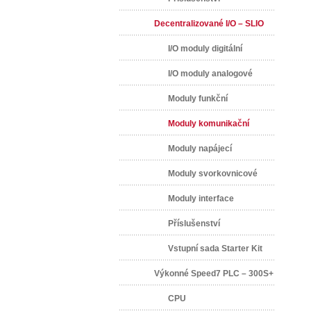
Decentralizované I/O – SLIO
I/O moduly digitální
I/O moduly analogové
Moduly funkční
Moduly komunikační
Moduly napájecí
Moduly svorkovnicové
Moduly interface
Příslušenství
Vstupní sada Starter Kit
Výkonné Speed7 PLC – 300S+
CPU