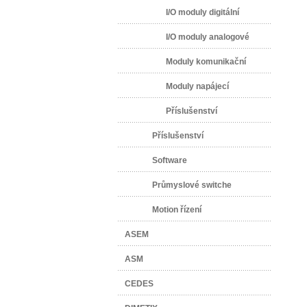
I/O moduly digitální
I/O moduly analogové
Moduly komunikační
Moduly napájecí
Příslušenství
Příslušenství
Software
Průmyslové switche
Motion řízení
ASEM
ASM
CEDES