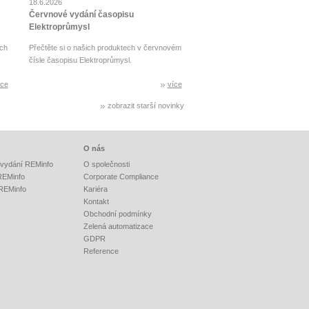
18.6.2026
Červnové vydání časopisu
Elektroprůmysl
ch
Přečtěte si o našich produktech v červnovém
čísle časopisu Elektroprůmysl.
íce
více
zobrazit starší novinky
O nás
vydání REMinfo
O společnosti
 REMinfo
Corporate Compliance
 REMinfo
Kariéra
Kontakt
Obchodní podmínky
Zelená automatizace
GDPR
Reference