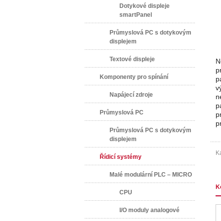
Dotykové displeje
smartPanel
Průmyslová PC s dotykovým
displejem
Textové displeje
N
p
Komponenty pro spínání
p
v
Napájecí zdroje
n
p
Průmyslová PC
p
p
Průmyslová PC s dotykovým
displejem
Ka
Řídicí systémy
Malé modulární PLC – MICRO
K
CPU
I/O moduly analogové