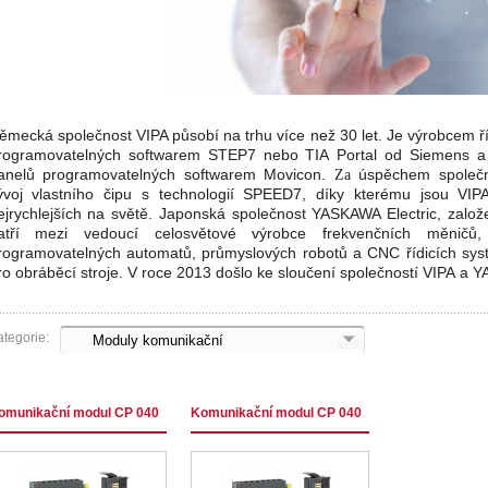
ěmecká společnost VIPA působí na trhu více než 30 let. Je výrobcem ř
rogramovatelných
softwarem
STEP7
nebo
TIA Portal od Siemens a
anelů programovatelných softwarem
Movicon.
úspěchem
společn
Za
ývoj
vlas
tního čipu s techno
logií SPEED7, díky
kterému
jsou VIP
ejrychlejších na světě. Japonská společnost YASKAWA Electric, zalo
atří mezi vedoucí celosvětové výrobce frekvenčních měničů,
rogramovatelných automatů, průmyslových robotů a CNC řídicích sy
ro obráběcí stroje.
V roce 2013 došlo ke sloučení společností VIPA a 
tegorie:
omunikační modul CP 040
Komunikační modul CP 040