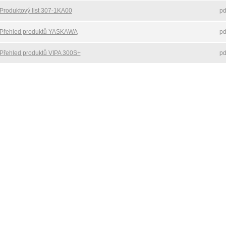
Produktový list 307-1KA00
pd
Přehled produktů YASKAWA
pd
Přehled produktů VIPA 300S+
pd