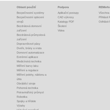
Oblasti použití
Podpora
REMinfo
Bezpečnostní systémy
Aplikační postupy
Všechna 
Bezpečnostní oplocení
CAD výkresy
Přihlásit
strojů
Katalogy PDF
Odhlásit
Bezdrátová domovní
Školení
zařízení
Videa
Bezdrátová průmyslová
zařízení
Dopravníkové pásy
Dveře, brány a vrata
Domovní automatizace
Extrémní aplikace
Medicínská technika
Měření barvy laku
Měření a regulace
Měření polohy, náklonu a
úhlu
Obráběcí stroje
Pohonná technika
Potravinářský průmysl
Robotika
Spojky a hřídele
Výtahy