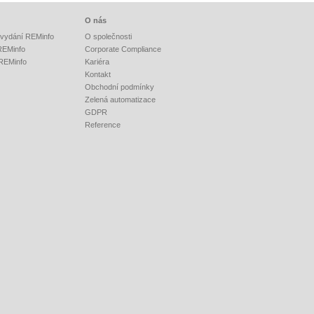
O nás
vydání REMinfo
O společnosti
 REMinfo
Corporate Compliance
 REMinfo
Kariéra
Kontakt
Obchodní podmínky
Zelená automatizace
GDPR
Reference