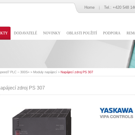
Home
Tel.: +420 548 14
UKTY
DODAVATELÉ
NOVINKY
OBLASTI POUŽITÍ
PODPORA
REMi
peed7 PLC – 300S+
>
Moduly napájecí
>
Napájecí zdroj PS 307
apájecí zdroj PS 307