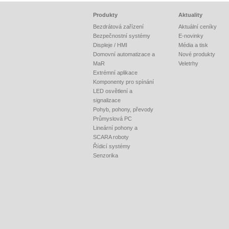
Produkty
Aktuality
Bezdrátová zařízení
Aktuální ceníky
Bezpečnostní systémy
E-novinky
Displeje / HMI
Média a tisk
Domovní automatizace a
Nové produkty
MaR
Veletrhy
Extrémní aplikace
Komponenty pro spínání
LED osvětlení a
signalizace
Pohyb, pohony, převody
Průmyslová PC
Lineární pohony a
SCARA roboty
Řídicí systémy
Senzorika