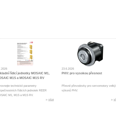
7.2026
23.6.2026
kladní řídicí jednotky MOSAIC M1,
PHV: pro vysokou přesnost
SAIC M1S a MOSAIC M1S RV
rovnejte technické parametry
Přesné převodovky pro servomotory velký
zpečnostních řídicích jednotek REER
výkonů PHV.
SAIC M1, M1S a M1S RV.
více
v