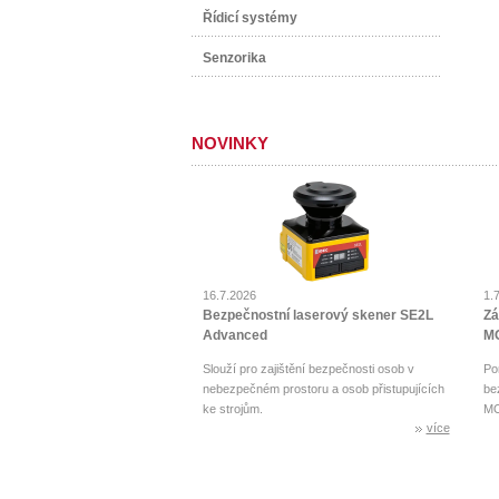
Řídicí systémy
Senzorika
NOVINKY
16.7.2026
1.
Bezpečnostní laserový skener SE2L
Zá
Advanced
MO
Slouží pro zajištění bezpečnosti osob v
Po
nebezpečném prostoru a osob přistupujících
be
ke strojům.
MO
více