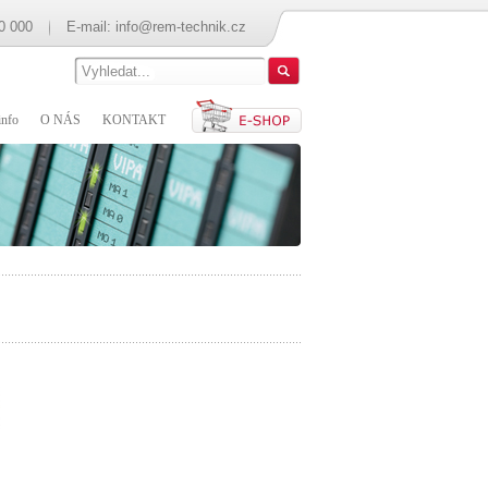
0 000
E-mail:
info@rem-technik.cz
nfo
O NÁS
KONTAKT