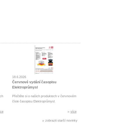
18.6.2026
Červnové vydání časopisu
Elektroprůmysl
ch
Přečtěte si o našich produktech v červnovém
čísle časopisu Elektroprůmysl.
íce
více
zobrazit starší novinky