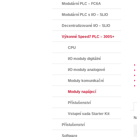
Modulární PLC – FC6A
Modulární PLC s I/O – SLIO
Decentralizované I/O – SLIO
Výkonné Speed7 PLC – 300S+
CPU
I/O moduly digitální
I/O moduly analogové
Moduly komunikační
Moduly napájecí
Příslušenství
Vstupní sada Starter Kit
N
Příslušenství
Software