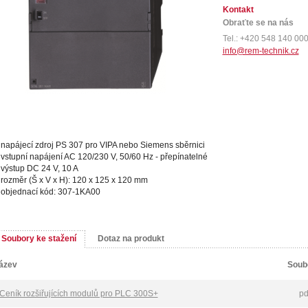
Kontakt
Obraťte se na nás
Tel.: +420 548 140 00
info@rem-technik.cz
napájecí zdroj PS 307 pro VIPA nebo Siemens sběrnici
vstupní napájení AC 120/230 V, 50/60 Hz - přepínatelné
výstup DC 24 V, 10 A
rozměr (Š x V x H): 120 x 125 x 120 mm
objednací kód: 307-1KA00
Soubory ke stažení
Dotaz na produkt
ázev
Soub
Ceník rozšiřujících modulů pro PLC 300S+
pd