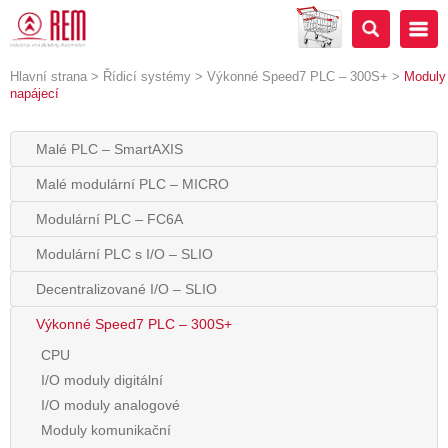
Hlavní strana
>
Řídicí systémy
>
Výkonné Speed7 PLC – 300S+
>
Moduly
napájecí
Malé PLC – SmartAXIS
Malé modulární PLC – MICRO
Modulární PLC – FC6A
Modulární PLC s I/O – SLIO
Decentralizované I/O – SLIO
Výkonné Speed7 PLC – 300S+
CPU
I/O moduly digitální
I/O moduly analogové
Moduly komunikační