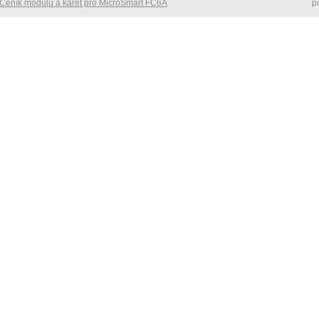
Ceník modulů a karet pro MicroSmart FC6A
p