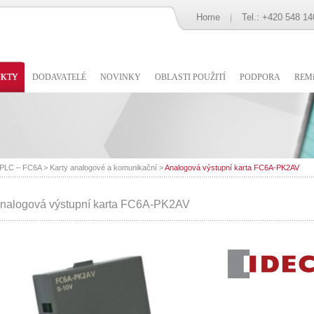
Home
Tel.: +420 548 14
UKTY
DODAVATELÉ
NOVINKY
OBLASTI POUŽITÍ
PODPORA
REMi
 PLC – FC6A
>
Karty analogové a komunikační
>
Analogová výstupní karta FC6A-PK2AV
nalogová výstupní karta FC6A-PK2AV