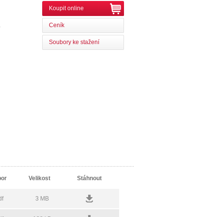
Koupit online
Ceník
0
Soubory ke stažení
or
Velikost
Stáhnout
df
3 MB