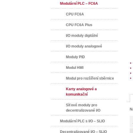
Modulární PLC – FC6A
CPU FC6A
CPU FC6A Plus
I/O moduly digitální
I/O moduly analogové
Moduly PID
Modul HMI
Modul pro rozšíření sběrnice
Karty analogové a
komunikační
Síťové moduly pro
N
decentralizované I/O
Modulární PLC s I/O – SLIO
Decentralizované I/O – SLIO