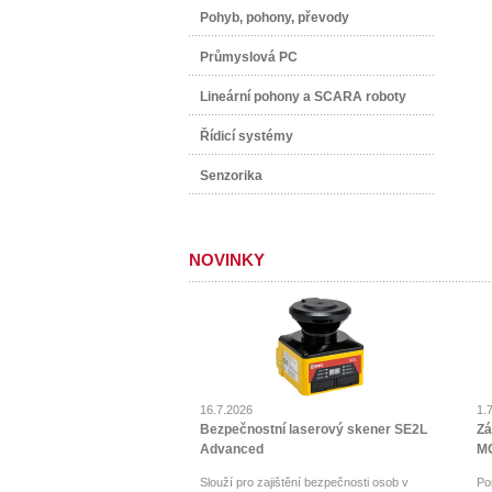
Pohyb, pohony, převody
Průmyslová PC
Lineární pohony a SCARA roboty
Řídicí systémy
Senzorika
NOVINKY
16.7.2026
1.
Bezpečnostní laserový skener SE2L
Zá
Advanced
MO
Slouží pro zajištění bezpečnosti osob v
Po