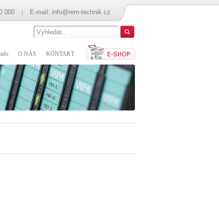
0 000
E-mail:
info@rem-technik.cz
nfo
O NÁS
KONTAKT