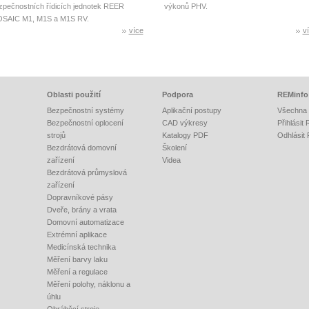
zpečnostních řídicích jednotek REER
výkonů PHV.
SAIC M1, M1S a M1S RV.
více
v
Oblasti použití
Podpora
REMinfo
Bezpečnostní systémy
Aplikační postupy
Všechna 
Bezpečnostní oplocení
CAD výkresy
Přihlásit
strojů
Katalogy PDF
Odhlásit
Bezdrátová domovní
Školení
zařízení
Videa
Bezdrátová průmyslová
zařízení
Dopravníkové pásy
Dveře, brány a vrata
Domovní automatizace
Extrémní aplikace
Medicínská technika
Měření barvy laku
Měření a regulace
Měření polohy, náklonu a
úhlu