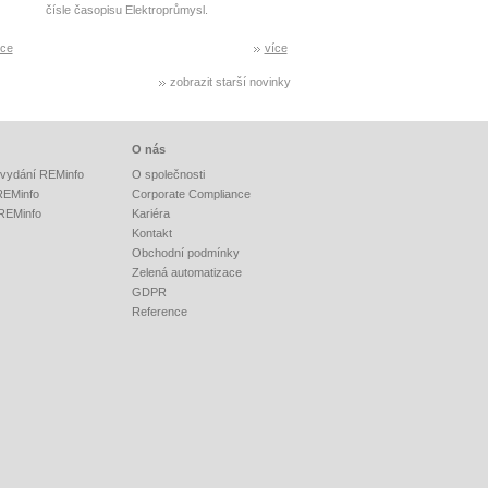
čísle časopisu Elektroprůmysl.
íce
více
zobrazit starší novinky
O nás
vydání REMinfo
O společnosti
 REMinfo
Corporate Compliance
 REMinfo
Kariéra
Kontakt
Obchodní podmínky
Zelená automatizace
GDPR
Reference