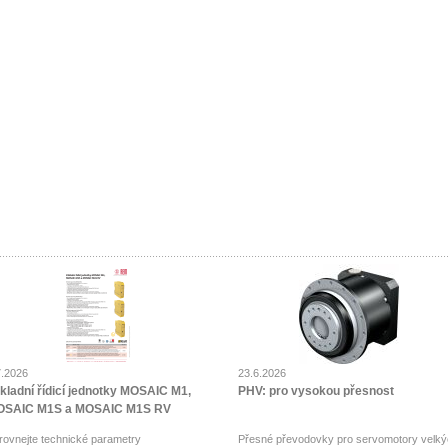
7.2026
23.6.2026
kladní řídicí jednotky MOSAIC M1,
PHV: pro vysokou přesnost
SAIC M1S a MOSAIC M1S RV
rovnejte technické parametry
Přesné převodovky pro servomotory velký