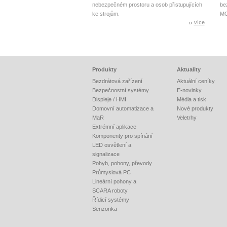
nebezpečném prostoru a osob přistupujících
be
ke strojům.
MO
více
Produkty
Aktuality
Bezdrátová zařízení
Aktuální ceníky
Bezpečnostní systémy
E-novinky
Displeje / HMI
Média a tisk
Domovní automatizace a
Nové produkty
MaR
Veletrhy
Extrémní aplikace
Komponenty pro spínání
LED osvětlení a
signalizace
Pohyb, pohony, převody
Průmyslová PC
Lineární pohony a
SCARA roboty
Řídicí systémy
Senzorika