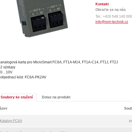
Kontakt
Obraťte se na nás
Tel.: +420 548 140 00
info@rem-technik.cz
analogová karta pro MicroSmart FC6A, FT1A-M14, FT1A-C14, FT1J, FT2J
2 výstupy
0…10V
objednací kód: FC6A-PK2AV
Soubory ke stažení
Dotaz na produkt
ázev
Soub
Katalog FC6A
p