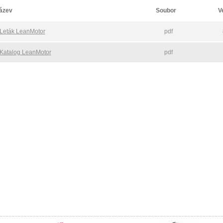
ázev
Soubor
V
Leták LeanMotor
pdf
Katalog LeanMotor
pdf