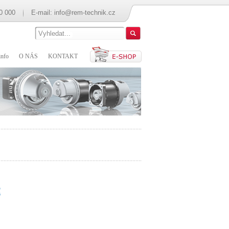
0 000
E-mail:
info@rem-technik.cz
nfo
O NÁS
KONTAKT