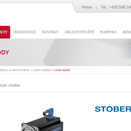
Home
Tel.: +420 548 14
UKTY
DODAVATELÉ
NOVINKY
OBLASTI POUŽITÍ
PODPORA
REMi
otory a servomotory
>
Lean motory
>
Lean motor
ean motor