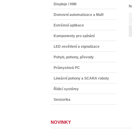
Displeje / HMI
N
Domovní automatizace a MaR
Extrémní aplikace
Komponenty pro spínání
LED osvětlení a signalizace
Pohyb, pohony, převody
Průmyslová PC
Lineární pohony a SCARA roboty
Řídicí systémy
Senzorika
NOVINKY