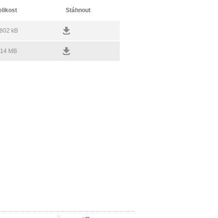
elikost
Stáhnout
802 kB
14 MB