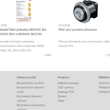
7.2026
23.6.2026
kladní řídicí jednotky MOSAIC M1,
PHV: pro vysokou přesnost
SAIC M1S a MOSAIC M1S RV
rovnejte technické parametry
Přesné převodovky pro servomotory velký
zpečnostních řídicích jednotek REER
výkonů PHV.
SAIC M1, M1S a M1S RV.
více
v
Oblasti použití
Podpora
REMinfo
Bezpečnostní systémy
Aplikační postupy
Všechna 
Bezpečnostní oplocení
CAD výkresy
Přihlásit
strojů
Katalogy PDF
Odhlásit
Bezdrátová domovní
Školení
zařízení
Videa
Bezdrátová průmyslová
zařízení