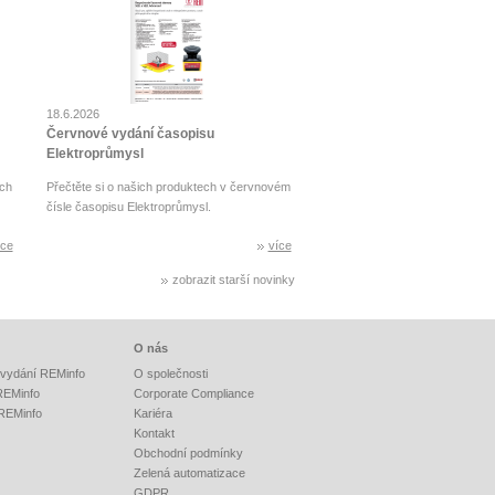
18.6.2026
Červnové vydání časopisu
Elektroprůmysl
ch
Přečtěte si o našich produktech v červnovém
čísle časopisu Elektroprůmysl.
íce
více
zobrazit starší novinky
O nás
vydání REMinfo
O společnosti
 REMinfo
Corporate Compliance
 REMinfo
Kariéra
Kontakt
Obchodní podmínky
Zelená automatizace
GDPR