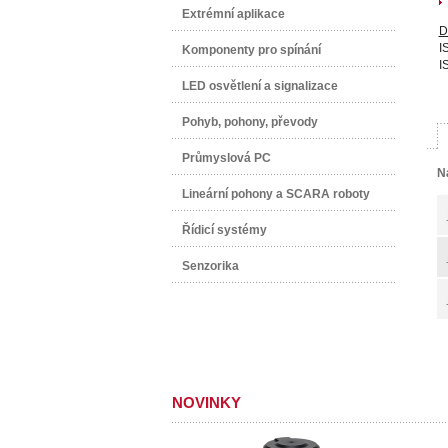
Extrémní aplikace
D
I
Komponenty pro spínání
I
LED osvětlení a signalizace
Pohyb, pohony, převody
Průmyslová PC
N
Lineární pohony a SCARA roboty
Řídicí systémy
Senzorika
NOVINKY