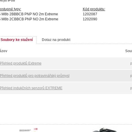
krytí IP68
ostupné typy:
Kód produktu:
S M8b 2BBBCB PNP NO 2m Extreme
1202087
S M8b 2CBBCB PNP NO 2m Extreme
1202090
Soubory ke stažení
Dotaz na produkt
ázev
Sou
Přehled produktů Extreme
p
Přehled produktů pro potravinářský průmysl
p
Přehled indukčních senzorů EXTREME
p