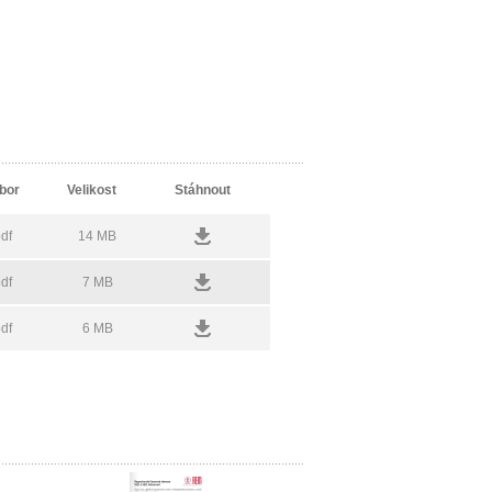
bor
Velikost
Stáhnout
df
14 MB
df
7 MB
df
6 MB