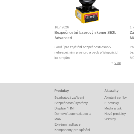
16.7.2026
1.
Bezpečnostní laserový skener SE2L
Zá
Advanced
MO
Slouží pro zajištění bezpečnosti osob v
Po
nebezpečném prostoru a osob přistupujících
be
ke strojům.
MO
více
Produkty
Aktuality
Bezdrátová zařízení
Aktuální ceníky
Bezpečnostní systémy
E-novinky
Displeje / HMI
Média a tisk
Domovní automatizace a
Nové produkty
MaR
Veletrhy
Extrémní aplikace
Komponenty pro spínání