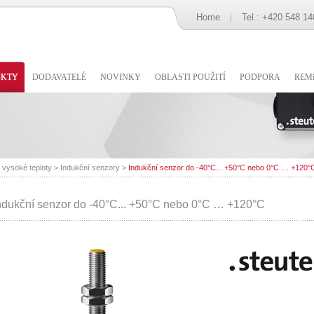
Home
Tel.: +420 548 14
UKTY
DODAVATELÉ
NOVINKY
OBLASTI POUŽITÍ
PODPORA
REMi
 vysoké teploty
>
Indukční senzory
>
Indukční senzor do -40°C... +50°C nebo 0°C … +120°
ndukční senzor do -40°C... +50°C nebo 0°C … +120°C