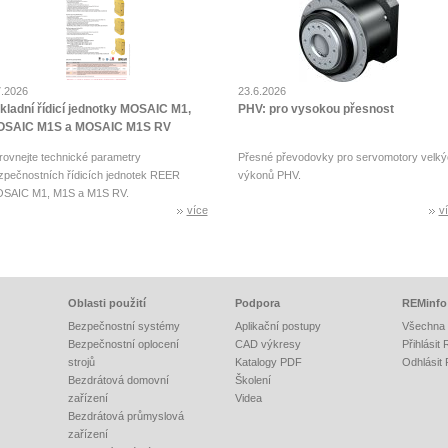
7.2026
23.6.2026
kladní řídicí jednotky MOSAIC M1,
PHV: pro vysokou přesnost
SAIC M1S a MOSAIC M1S RV
rovnejte technické parametry
Přesné převodovky pro servomotory velký
zpečnostních řídicích jednotek REER
výkonů PHV.
SAIC M1, M1S a M1S RV.
více
v
Oblasti použití
Podpora
REMinfo
Bezpečnostní systémy
Aplikační postupy
Všechna 
Bezpečnostní oplocení
CAD výkresy
Přihlásit
strojů
Katalogy PDF
Odhlásit
Bezdrátová domovní
Školení
zařízení
Videa
Bezdrátová průmyslová
zařízení