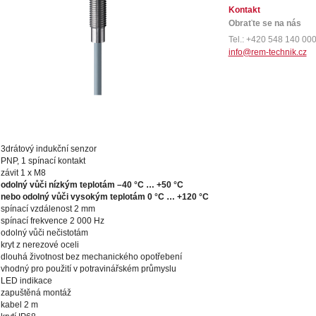
Kontakt
Obraťte se na nás
Tel.: +420 548 140 00
info@rem-technik.cz
3drátový indukční senzor
PNP, 1 spínací kontakt
závit 1 x M8
odolný vůči nízkým teplotám –40 °C … +50 °C
nebo
odolný vůč
i vysokým teplotám 0 °C … +120 °C
spínací vzdálenost 2 mm
spínací frekvence 2 000 Hz
odolný vůči nečistotám
kryt z nerezové oceli
dlouhá životnost bez mechanického opotřebení
vhodný pro použití v potravinářském průmyslu
LED indikace
zapuštěná montáž
kabel 2 m