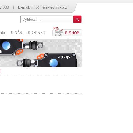
0 000
E-mail:
info@rem-technik.cz
nfo
O NÁS
KONTAKT
C