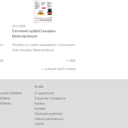
18.6.2026
Červnové vydání časopisu
Elektroprůmysl
ch
Přečtěte si o našich produktech v červnovém
čísle časopisu Elektroprůmysl.
íce
více
zobrazit starší novinky
O nás
vydání REMinfo
O společnosti
 REMinfo
Corporate Compliance
 REMinfo
Kariéra
Kontakt
Obchodní podmínky
Zelená automatizace
GDPR