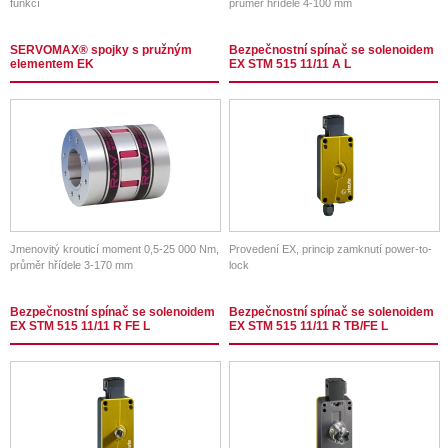
funkcí
průměr hřídele 4-100 mm
SERVOMAX® spojky s pružným
Bezpečnostní spínač se solenoidem
elementem EK
EX STM 515 11/11 A L
Jmenovitý krouticí moment 0,5-25 000 Nm,
Provedení EX, princip zamknutí power-to-
průměr hřídele 3-170 mm
lock
Bezpečnostní spínač se solenoidem
Bezpečnostní spínač se solenoidem
EX STM 515 11/11 R FE L
EX STM 515 11/11 R TB/FE L