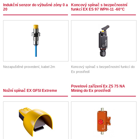
Bezpečnostní optické brány, Bezpečnostní
Indukční senzor do výbušné zóny 0 a
Koncový spínač s bezpečnostní
optické závěsy, Bezpečnostní clony
20
funkcí EX ES 97 WPH-11 -60°C
Nezapuštěné provedení, kabel 2m
Koncový spínač s bezpečnostní funkcí do
Ex prostředí
Povelové zařízení Ex ZS 75 NA
Nožní spínač EX GFSI Extreme
Mining do Ex prostředí