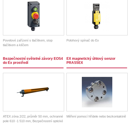
Povelové zařízení s tlačítkem, stop
Polohový spínač do Ex
tlačítkem a klíčem
Bezpečnostní světelné závory EOS4
EX magnetický úhlový senzor
do Ex prostředí
PRAS5EX
ATEX zóna 2/22, průměr 50 mm, ochranné
Měření pomocí hřídele nebo bezkontaktně
pole 610 -1 510 mm, Bezpečnostní optické
závory, Světelné bezpečnostní lišty,