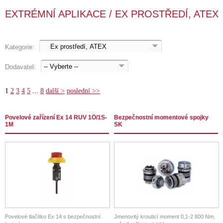
EXTRÉMNÍ APLIKACE / EX PROSTŘEDÍ, ATEX
Kategorie:
Dodavatel:
1
2
3
4
5
...
8
další >
poslední >>
Povelové zařízení Ex 14 RUV 1Ö/1S-
Bezpečnostní momentové spojky
1M
SK
Povelové tlačítko Ex 14 s bezpečnostní
Jmenovitý krouticí moment 0,1-2 800 Nm,