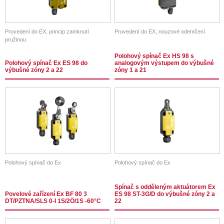
Provedení do EX, princip zamknutí
Provedení do EX, nouzové odemčení
pružinou
Polohový spínač Ex HS 98 s
Polohový spínač Ex ES 98 do
analogovým výstupem do výbušné
výbušné zóny 2 a 22
zóny 1 a 21
Polohový spínač do Ex
Polohový spínač do Ex
Spínač s odděleným aktuátorem Ex
Povelové zařízení Ex BF 80 3
ES 98 ST-3G/D do výbušné zóny 2 a
DT/PZTNA/SLS 0-I 1S/2Ö/1S -60°C
22