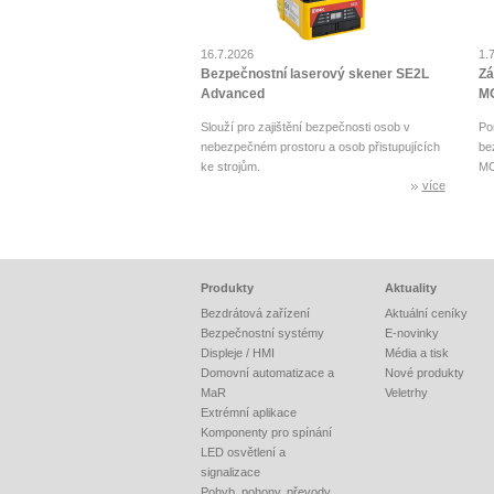
16.7.2026
1.
Bezpečnostní laserový skener SE2L
Zá
Advanced
MO
Slouží pro zajištění bezpečnosti osob v
Po
nebezpečném prostoru a osob přistupujících
be
ke strojům.
MO
více
Produkty
Aktuality
Bezdrátová zařízení
Aktuální ceníky
Bezpečnostní systémy
E-novinky
Displeje / HMI
Média a tisk
Domovní automatizace a
Nové produkty
MaR
Veletrhy
Extrémní aplikace
Komponenty pro spínání
LED osvětlení a
signalizace
Pohyb, pohony, převody