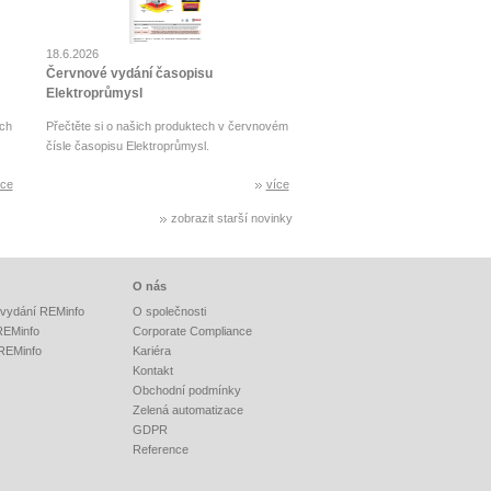
18.6.2026
Červnové vydání časopisu
Elektroprůmysl
ch
Přečtěte si o našich produktech v červnovém
čísle časopisu Elektroprůmysl.
íce
více
zobrazit starší novinky
O nás
vydání REMinfo
O společnosti
 REMinfo
Corporate Compliance
 REMinfo
Kariéra
Kontakt
Obchodní podmínky
Zelená automatizace
GDPR
Reference