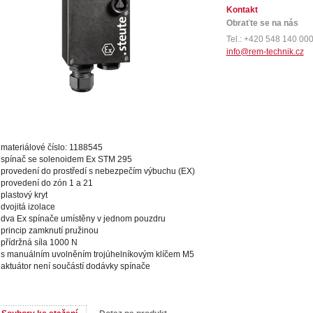
Kontakt
Obraťte se na nás
Tel.: +420 548 140 00
info@rem-technik.cz
materiálové číslo: 1188545
spínač se solenoidem Ex STM 295
provedení do prostředí s nebezpečím výbuchu (EX)
provedení do zón 1 a 21
plastový kryt
dvojitá izolace
dva Ex spínače umístěny v jednom pouzdru
princip zamknutí pružinou
přídržná síla 1000 N
s manuálním uvolněním trojúhelníkovým klíčem M5
aktuátor není součástí dodávky spínače