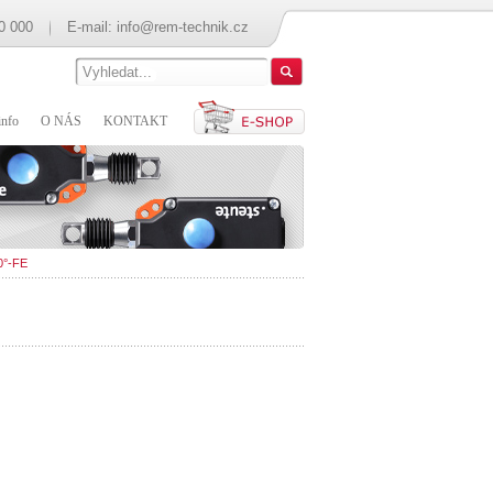
0 000
E-mail:
info@rem-technik.cz
nfo
O NÁS
KONTAKT
0°-FE