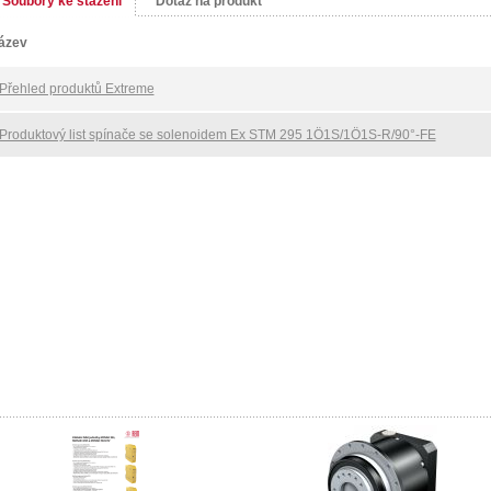
Soubory ke stažení
Dotaz na produkt
ázev
Přehled produktů Extreme
Produktový list spínače se solenoidem Ex STM 295 1Ö1S/1Ö1S-R/90°-FE