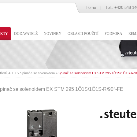
Home
Tel.: +420 548 14
UKTY
DODAVATELÉ
NOVINKY
OBLASTI POUŽITÍ
PODPORA
REMi
tředí, ATEX
>
Spínače se solenoidem
>
Spínač se solenoidem EX STM 295 1Ö1S/1Ö1S-R/9
pínač se solenoidem EX STM 295 1Ö1S/1Ö1S-R/90°-FE