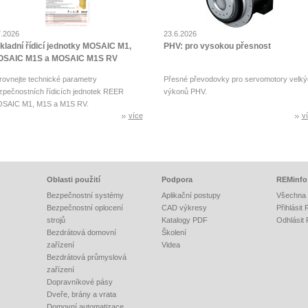
7.2026
23.6.2026
kladní řídicí jednotky MOSAIC M1,
PHV: pro vysokou přesnost
SAIC M1S a MOSAIC M1S RV
rovnejte technické parametry
Přesné převodovky pro servomotory velký
zpečnostních řídicích jednotek REER
výkonů PHV.
SAIC M1, M1S a M1S RV.
více
v
Oblasti použití
Podpora
REMinfo
Bezpečnostní systémy
Aplikační postupy
Všechna 
Bezpečnostní oplocení
CAD výkresy
Přihlásit
strojů
Katalogy PDF
Odhlásit
Bezdrátová domovní
Školení
zařízení
Videa
Bezdrátová průmyslová
zařízení
Dopravníkové pásy
Dveře, brány a vrata
Domovní automatizace