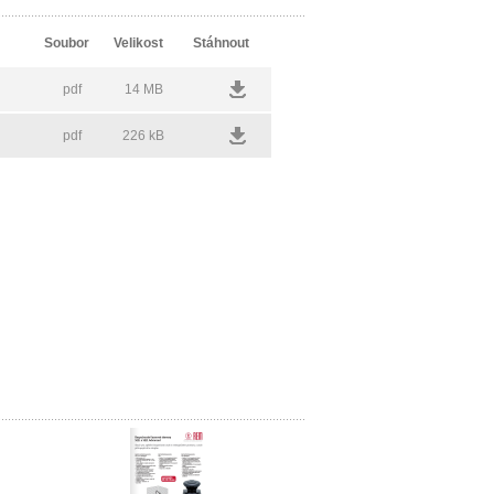
Soubor
Velikost
Stáhnout
pdf
14 MB
pdf
226 kB