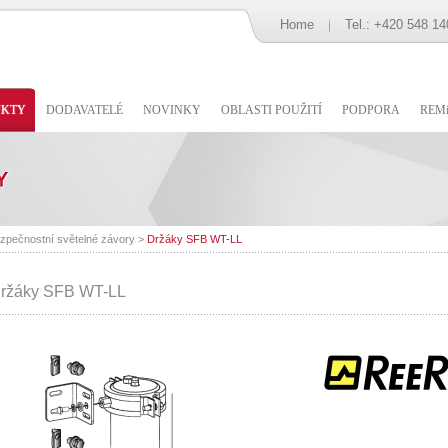
Home
Tel.: +420 548 14
UKTY
DODAVATELÉ
NOVINKY
OBLASTI POUŽITÍ
PODPORA
REMi
zpečnostní světelné závory
>
Držáky SFB WT-LL
ržáky SFB WT-LL