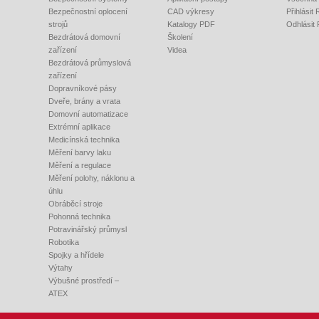
Bezpečnostní oplocení
CAD výkresy
Přihlásit
strojů
Katalogy PDF
Odhlásit
Bezdrátová domovní
Školení
zařízení
Videa
Bezdrátová průmyslová
zařízení
Dopravníkové pásy
Dveře, brány a vrata
Domovní automatizace
Extrémní aplikace
Medicínská technika
Měření barvy laku
Měření a regulace
Měření polohy, náklonu a
úhlu
Obráběcí stroje
Pohonná technika
Potravinářský průmysl
Robotika
Spojky a hřídele
Výtahy
Výbušné prostředí –
ATEX