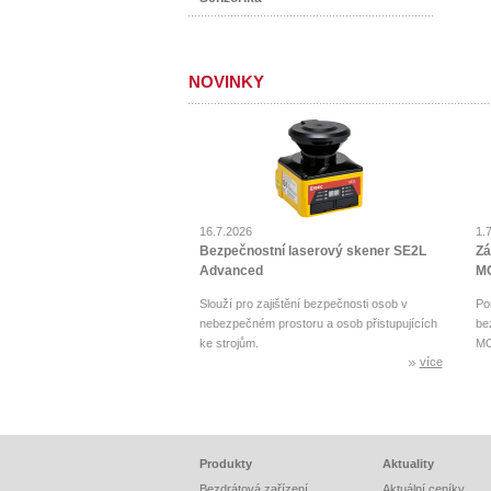
NOVINKY
16.7.2026
1.
Bezpečnostní laserový skener SE2L
Zá
Advanced
MO
Slouží pro zajištění bezpečnosti osob v
Po
nebezpečném prostoru a osob přistupujících
be
ke strojům.
MO
více
Produkty
Aktuality
Bezdrátová zařízení
Aktuální ceníky