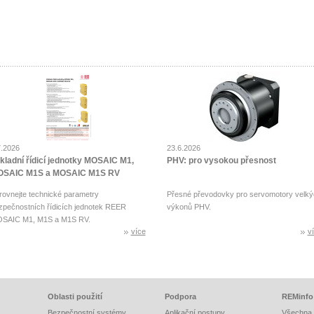
7.2026
23.6.2026
kladní řídicí jednotky MOSAIC M1,
PHV: pro vysokou přesnost
SAIC M1S a MOSAIC M1S RV
rovnejte technické parametry
Přesné převodovky pro servomotory velký
zpečnostních řídicích jednotek REER
výkonů PHV.
SAIC M1, M1S a M1S RV.
více
v
Oblasti použití
Podpora
REMinfo
Bezpečnostní systémy
Aplikační postupy
Všechna 