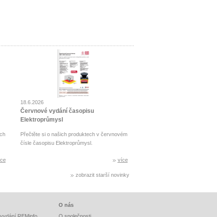
18.6.2026
Červnové vydání časopisu
Elektroprůmysl
ch
Přečtěte si o našich produktech v červnovém
čísle časopisu Elektroprůmysl.
íce
více
zobrazit starší novinky
O nás
vydání REMinfo
O společnosti