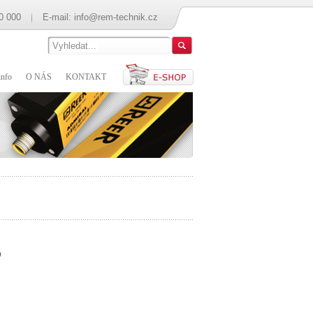
0 000
E-mail:
info@rem-technik.cz
nfo
O NÁS
KONTAKT