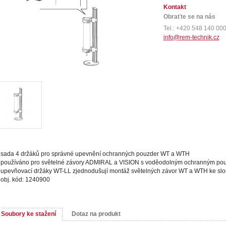
Kontakt
Obraťte se na nás
Tel.: +420 548 140 00
info@rem-technik.cz
sada 4 držáků pro správné upevnění ochranných pouzder WT a WTH
používáno pro světelné závory ADMIRAL a VISION s voděodolným ochranným pou
upevňovací držáky WT-LL zjednodušují montáž světelných závor WT a WTH ke 
obj. kód: 1240900
Soubory ke stažení
Dotaz na produkt