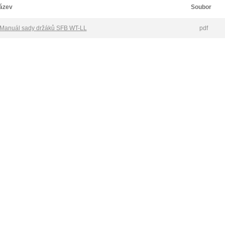
ázev
Soubor
Manuál sady držáků SFB WT-LL
pdf