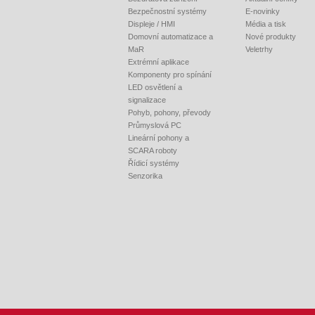
Bezpečnostní systémy
E-novinky
Displeje / HMI
Média a tisk
Domovní automatizace a
Nové produkty
MaR
Veletrhy
Extrémní aplikace
Komponenty pro spínání
LED osvětlení a
signalizace
Pohyb, pohony, převody
Průmyslová PC
Lineární pohony a
SCARA roboty
Řídicí systémy
Senzorika