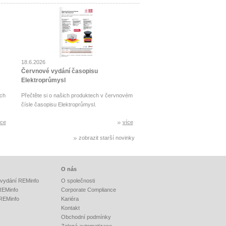
18.6.2026
Červnové vydání časopisu
Elektroprůmysl
ch
Přečtěte si o našich produktech v červnovém
čísle časopisu Elektroprůmysl.
íce
více
zobrazit starší novinky
O nás
vydání REMinfo
O společnosti
 REMinfo
Corporate Compliance
 REMinfo
Kariéra
Kontakt
Obchodní podmínky