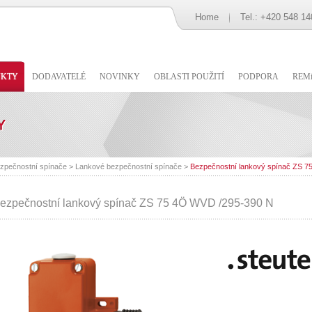
Home
Tel.: +420 548 14
UKTY
DODAVATELÉ
NOVINKY
OBLASTI POUŽITÍ
PODPORA
REMi
zpečnostní spínače
>
Lankové bezpečnostní spínače
>
Bezpečnostní lankový spínač ZS 7
ezpečnostní lankový spínač ZS 75 4Ö WVD /295-390 N