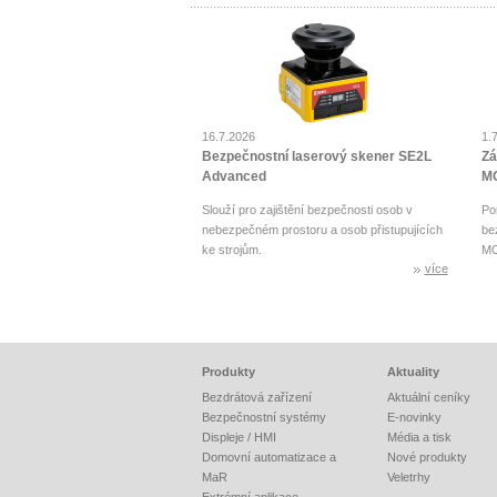
16.7.2026
1.
Bezpečnostní laserový skener SE2L
Zá
Advanced
MO
Slouží pro zajištění bezpečnosti osob v
Po
nebezpečném prostoru a osob přistupujících
be
ke strojům.
MO
více
Produkty
Aktuality
Bezdrátová zařízení
Aktuální ceníky
Bezpečnostní systémy
E-novinky
Displeje / HMI
Média a tisk
Domovní automatizace a
Nové produkty
MaR
Veletrhy