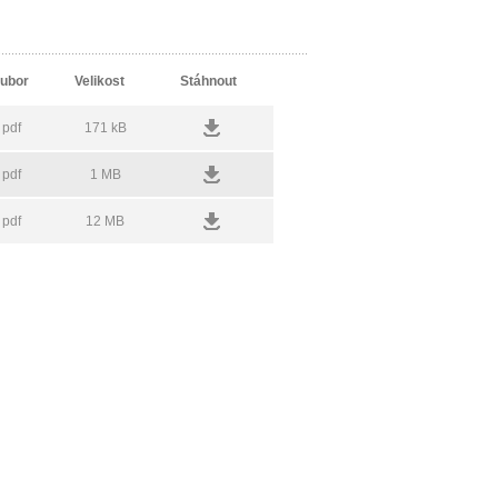
ubor
Velikost
Stáhnout
pdf
171 kB
pdf
1 MB
pdf
12 MB