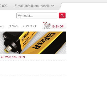
0 000
E-mail:
info@rem-technik.cz
nfo
O NÁS
KONTAKT
5 4Ö WVD /295-390 N