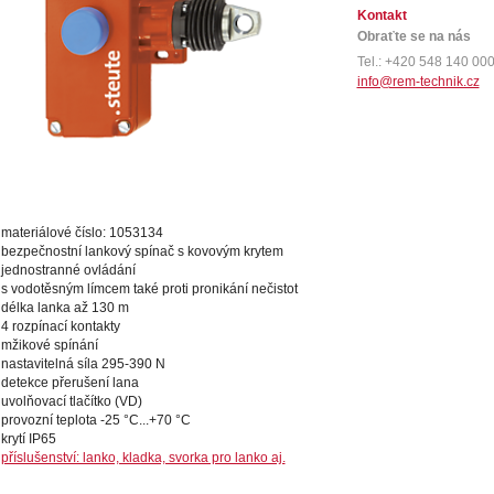
Kontakt
Obraťte se na nás
Tel.: +420 548 140 00
info@rem-technik.cz
materiálové číslo: 1053134
bezpečnostní lankový spínač s kovovým krytem
jednostranné ovládání
s vodotěsným límcem také proti pronikání nečistot
délka lanka až 130 m
4 rozpínací kontakty
mžikové spínání
nastavitelná síla 295-390 N
detekce přerušení lana
uvolňovací tlačítko (VD)
provozní teplota -25 °C...+70 °C
krytí IP65
příslušenství: lanko, kladka, svorka pro lanko aj.