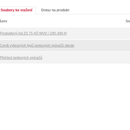
Soubory ke stažení
Dotaz na produkt
ázev
So
Produktový list ZS 75 4Ö WVD / 295-390 N
Ceník vybraných typů lankových spínačů steute
Přehled lankových spínačů