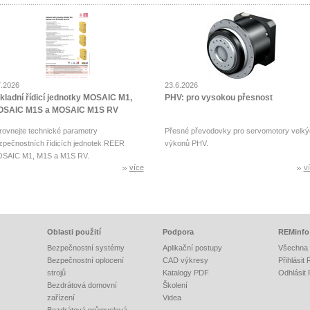
7.2026
23.6.2026
kladní řídicí jednotky MOSAIC M1,
PHV: pro vysokou přesnost
SAIC M1S a MOSAIC M1S RV
rovnejte technické parametry
Přesné převodovky pro servomotory velký
zpečnostních řídicích jednotek REER
výkonů PHV.
SAIC M1, M1S a M1S RV.
více
v
Oblasti použití
Podpora
REMinfo
Bezpečnostní systémy
Aplikační postupy
Všechna 
Bezpečnostní oplocení
CAD výkresy
Přihlásit
strojů
Katalogy PDF
Odhlásit
Bezdrátová domovní
Školení
zařízení
Videa