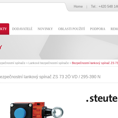
Home
Tel.: +420 548 14
UKTY
DODAVATELÉ
NOVINKY
OBLASTI POUŽITÍ
PODPORA
REMi
zpečnostní spínače
>
Lankové bezpečnostní spínače
>
Bezpečnostní lankový spínač ZS 7
ezpečnostní lankový spínač ZS 73 2Ö VD / 295-390 N