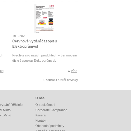
18.6.2026
Červnové vydání časopisu
Elektroprůmysl
ch
Přečtěte si o našich produktech v červnovém
čísle časopisu Elektroprůmysl.
íce
více
zobrazit starší novinky
O nás
vydání REMinfo
O společnosti
 REMinfo
Corporate Compliance
 REMinfo
Kariéra
Kontakt
Obchodní podmínky