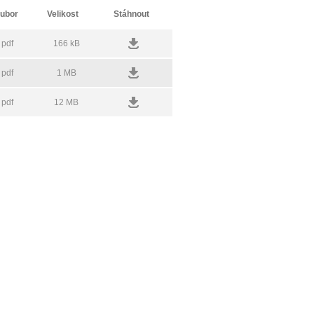
ubor
Velikost
Stáhnout
pdf
166 kB
pdf
1 MB
pdf
12 MB