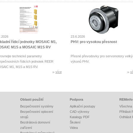
7.2026
23.6.2026
kladní řídicí jednotky MOSAIC M1,
PHV: pro vysokou přesnost
SAIC M1S a MOSAIC M1S RV
rovnejte technické parametry
Přesné převodovky pro servomotory velký
zpečnostních řídicích jednotek REER
výkonů PHV.
SAIC M1, M1S a M1S RV.
více
v
Oblasti použití
Podpora
REMinfo
Bezpečnostní systémy
Aplikační postupy
Všechna 
Bezpečnostní oplocení
CAD výkresy
Přihlásit
strojů
Katalogy PDF
Odhlásit
Bezdrátová domovní
Školení
zařízení
Videa