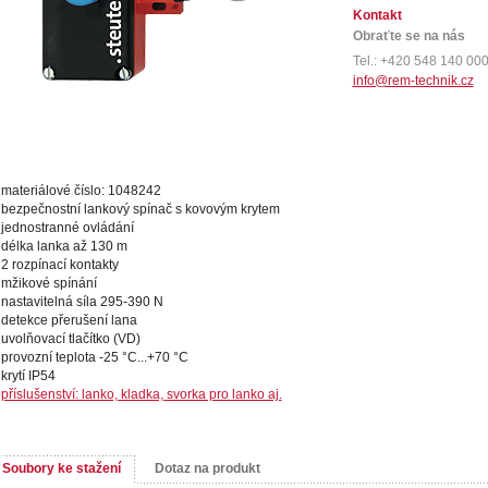
Kontakt
Obraťte se na nás
Tel.: +420 548 140 00
info@rem-technik.cz
materiálové číslo: 1048242
bezpečnostní lankový spínač s kovovým krytem
jednostranné ovládání
délka lanka až 130 m
2 rozpínací kontakty
mžikové spínání
nastavitelná síla 295-390 N
detekce přerušení lana
uvolňovací tlačítko (VD)
provozní teplota -25 °C...+70 °C
krytí IP54
příslušenství: lanko, kladka, svorka pro lanko aj.
Soubory ke stažení
Dotaz na produkt