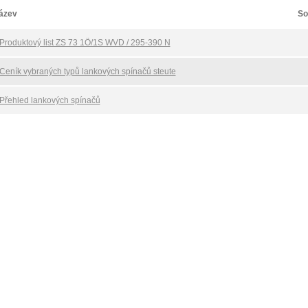
ázev
So
Produktový list ZS 73 1Ö/1S WVD / 295-390 N
Ceník vybraných typů lankových spínačů steute
Přehled lankových spínačů