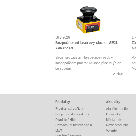
16.7.2026
1.
Bezpečnostní laserový skener SE2L
Zá
Advanced
MO
Slouží pro zajištění bezpečnosti osob v
Po
nebezpečném prostoru a osob přistupujících
be
ke strojům.
MO
více
Produkty
Aktuality
Bezdrátová zařízení
Aktuální ceníky
Bezpečnostní systémy
E-novinky
Displeje / HMI
Média a tisk
Domovní automatizace a
Nové produkty
MaR
Veletrhy