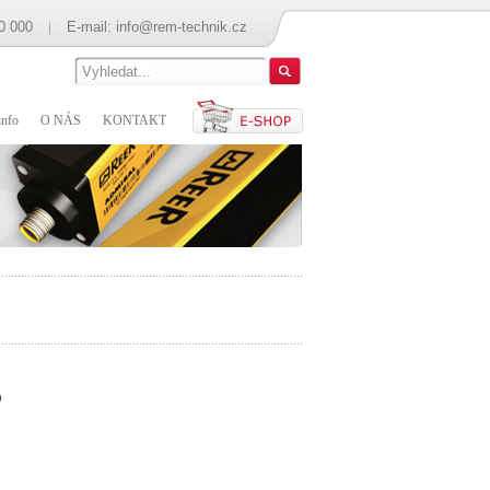
0 000
E-mail:
info@rem-technik.cz
nfo
O NÁS
KONTAKT