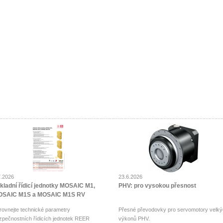
7.2026
23.6.2026
kladní řídicí jednotky MOSAIC M1,
PHV: pro vysokou přesnost
SAIC M1S a MOSAIC M1S RV
rovnejte technické parametry
Přesné převodovky pro servomotory velký
zpečnostních řídicích jednotek REER
výkonů PHV.