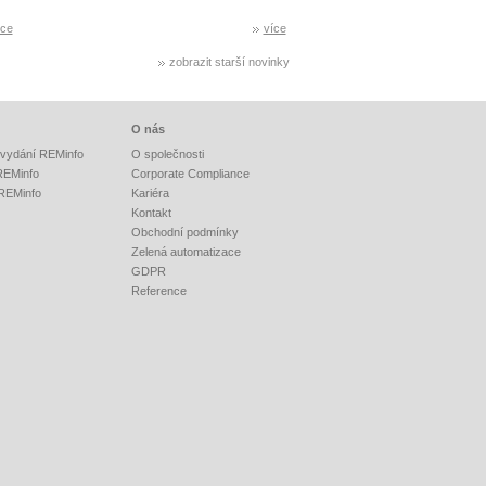
íce
více
zobrazit starší novinky
O nás
vydání REMinfo
O společnosti
 REMinfo
Corporate Compliance
 REMinfo
Kariéra
Kontakt
Obchodní podmínky
Zelená automatizace
GDPR
Reference