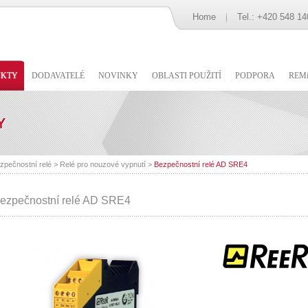
Home
Tel.: +420 548 14
UKTY
DODAVATELÉ
NOVINKY
OBLASTI POUŽITÍ
PODPORA
REMi
zpečnostní relé
>
Relé pro nouzové vypnutí
>
Bezpečnostní relé AD SRE4
ezpečnostní relé AD SRE4