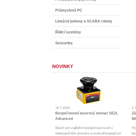
Průmyslová PC
Lineární pohony a SCARA roboty
Řídicí systémy
Senzorika
NOVINKY
16.7.2026
1.
Bezpečnostní laserový skener SE2L
Zá
Advanced
MO
Slouží pro zajištění bezpečnosti osob v
Po
nebezpečném prostoru a osob přistupujících
be