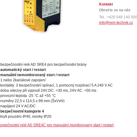
Kontakt
Obraťte se na nás
Tel.: +420 548 140 00
info@rem-technik.cz
bezpečnostní relé AD SRE4 pro bezpečnostní brány
automatický start / restart
manuální nemonitorovaný start / restart
1 nebo 2kanálové zapojení
kontakty: 3 bezpečnostní spínací, 1 pomocný rozpínací 5 A 240 V AC
doba odezvy při vypnutí 24V DC: <30 ms, 24V AC: <50 ms
provozní teplota -25 °C až +55 °C
rozměry 22,5 x 114,5 x 99 mm (ŠxVxH)
napájení 24 V AC/DC
bezpečnostní kategorie 4
krytí pouzdro IP40, svorky IP20
zpečnostní relé AD SRE4C pro manuální monitorovaný start / restart