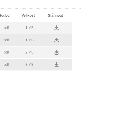
Soubor
Velikost
Stáhnout
pdf
1 MB
pdf
1 MB
pdf
2 MB
pdf
3 MB