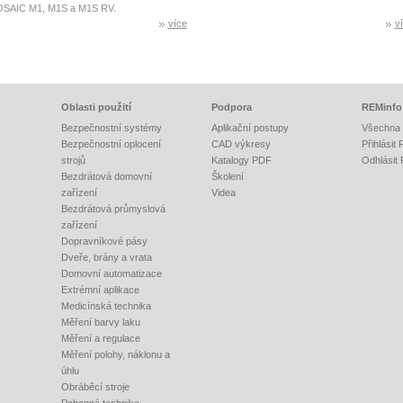
SAIC M1, M1S a M1S RV.
více
v
Oblasti použití
Podpora
REMinfo
Bezpečnostní systémy
Aplikační postupy
Všechna 
Bezpečnostní oplocení
CAD výkresy
Přihlásit
strojů
Katalogy PDF
Odhlásit
Bezdrátová domovní
Školení
zařízení
Videa
Bezdrátová průmyslová
zařízení
Dopravníkové pásy
Dveře, brány a vrata
Domovní automatizace
Extrémní aplikace
Medicínská technika
Měření barvy laku
Měření a regulace
Měření polohy, náklonu a
úhlu
Obráběcí stroje