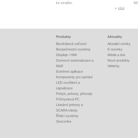
ke strojům.
MO
více
Produkty
Aktuality
Bezdrátová zařízení
Aktuální ceníky
Bezpečnostní systémy
E-novinky
Displeje / HMI
Média a tisk
Domovní automatizace a
Nové produkty
MaR
Veletrhy
Extrémní aplikace
Komponenty pro spínání
LED osvětlení a
signalizace
Pohyb, pohony, převody
Průmyslová PC
Lineární pohony a
SCARA roboty
Řídicí systémy
Senzorika