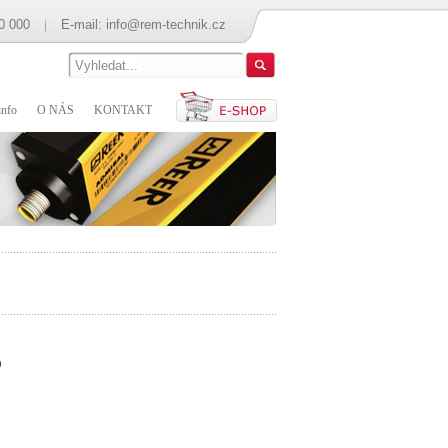
0 000
E-mail:
info@rem-technik.cz
nfo
O NÁS
KONTAKT