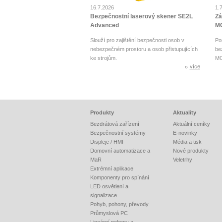
16.7.2026
1.
Bezpečnostní laserový skener SE2L
Zá
Advanced
MO
Slouží pro zajištění bezpečnosti osob v
Po
nebezpečném prostoru a osob přistupujících
be
ke strojům.
MO
více
Produkty
Aktuality
Bezdrátová zařízení
Aktuální ceníky
Bezpečnostní systémy
E-novinky
Displeje / HMI
Média a tisk
Domovní automatizace a
Nové produkty
MaR
Veletrhy
Extrémní aplikace
Komponenty pro spínání
LED osvětlení a
signalizace
Pohyb, pohony, převody
Průmyslová PC