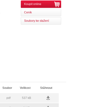
Koupit online
Ceník
0
Soubory ke stažení
Soubor
Velikost
Stáhnout
pdf
537 kB