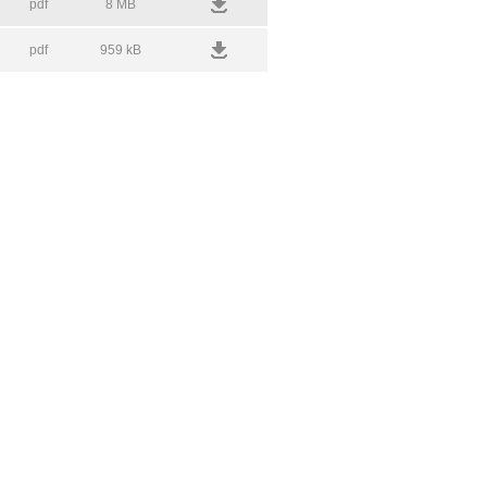
pdf
8 MB
pdf
959 kB