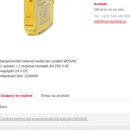
Kontakt
Obraťte se na nás
Tel.: +420 548 140 00
info@rem-technik.cz
bezpečnostní releový modul pro systém MOSAIC
2 spínací + 1 rozpínací kontakt, 6A 250 V AC
napájení 24 V DC
objednací kód: 1100040
Soubory ke stažení
Dotaz na produkt
ázev
Ceník bezpečnostní programovatelné jednotky MOSAIC