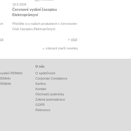
18.6.2026
Červnové vydání časopisu
Elektroprůmysl
ch
Přečtěte si o našich produktech v červnovém
čísle časopisu Elektroprůmysl.
íce
více
zobrazit starší novinky
O nás
vydání REMinfo
O společnosti
 REMinfo
Corporate Compliance
 REMinfo
Kariéra
Kontakt
Obchodní podmínky
Zelená automatizace
GDPR
Reference