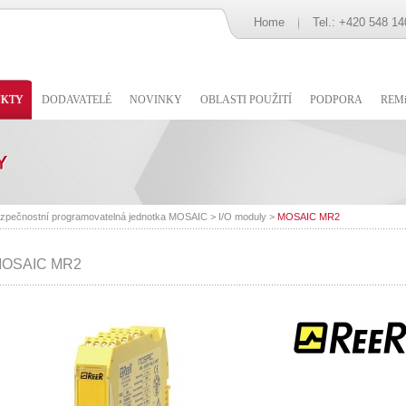
Home
Tel.: +420 548 14
UKTY
DODAVATELÉ
NOVINKY
OBLASTI POUŽITÍ
PODPORA
REMi
zpečnostní programovatelná jednotka MOSAIC
>
I/O moduly
>
MOSAIC MR2
OSAIC MR2