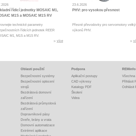
7.2026
23.6.2026
kladní řídicí jednotky MOSAIC M1,
PHV: pro vysokou přesnost
SAIC M1S a MOSAIC M1S RV
rovnejte technické parametry
Přesné převodovky pro servomotory velký
zpečnostních řídicích jednotek REER
výkonů PHV.
SAIC M1, M1S a M1S RV.
více
v
Oblasti použití
Podpora
REMinfo
Bezpečnostní systémy
Aplikační postupy
Všechna 
Bezpečnostní oplocení
CAD výkresy
Přihlásit
strojů
Katalogy PDF
Odhlásit
Bezdrátová domovní
Školení
zařízení
Videa
Bezdrátová průmyslová
zařízení
Dopravníkové pásy
Dveře, brány a vrata
Domovní automatizace
Extrémní aplikace