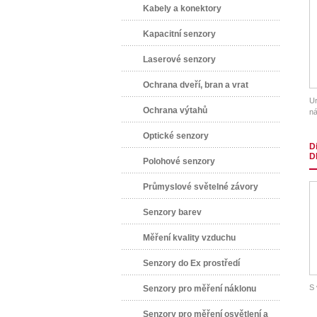
Kabely a konektory
Kapacitní senzory
Laserové senzory
Ochrana dveří, bran a vrat
Ur
Ochrana výtahů
ná
Optické senzory
D
D
Polohové senzory
Průmyslové světelné závory
Senzory barev
Měření kvality vzduchu
Senzory do Ex prostředí
S 
Senzory pro měření náklonu
Senzory pro měření osvětlení a