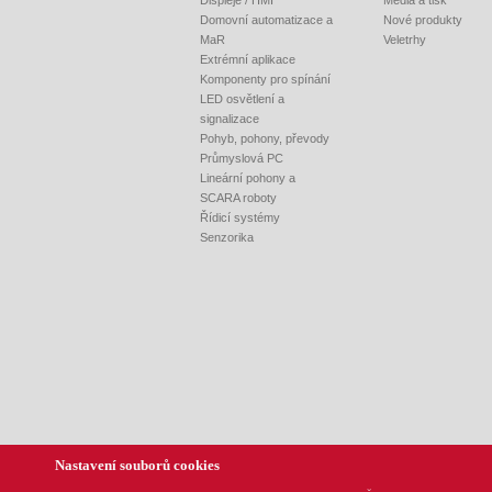
Displeje / HMI
Média a tisk
Domovní automatizace a
Nové produkty
MaR
Veletrhy
Extrémní aplikace
Komponenty pro spínání
LED osvětlení a
signalizace
Pohyb, pohony, převody
Průmyslová PC
Lineární pohony a
SCARA roboty
Řídicí systémy
Senzorika
Nastavení souborů cookies
REM-Technik s.r.o., Klíny 35, CZ-615 00 Brno, Tel.: