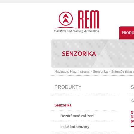
PROD
Navigace:
Hlavní strana
>
Senzorika
>
Snímače tlaku 
PRODUKTY
S
Ka
Senzorika
D
Bezdrátové zařízení
D
p
Indukční senzory