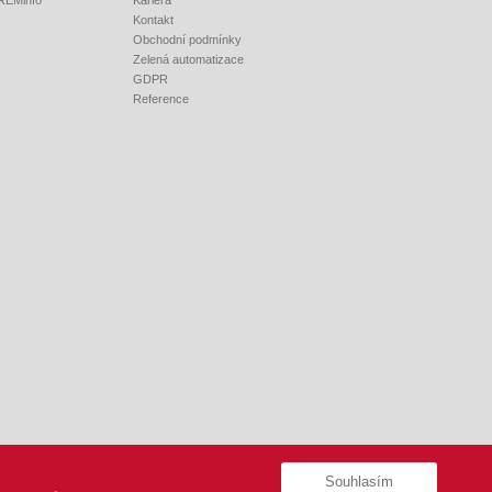
 REMinfo
Kariéra
Kontakt
Obchodní podmínky
Zelená automatizace
GDPR
Reference
Souhlasím