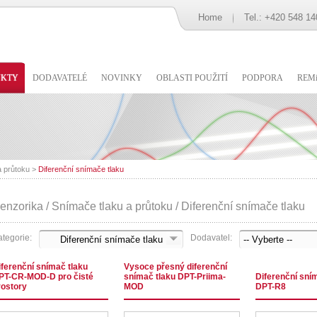
Home
Tel.: +420 548 14
UKTY
DODAVATELÉ
NOVINKY
OBLASTI POUŽITÍ
PODPORA
REMi
a průtoku
>
Diferenční snímače tlaku
enzorika / Snímače tlaku a průtoku / Diferenční snímače tlaku
tegorie:
Dodavatel:
iferenční snímač tlaku
Vysoce přesný diferenční
PT-CR-MOD-D pro čisté
snímač tlaku DPT-Priima-
Diferenční sní
rostory
MOD
DPT-R8