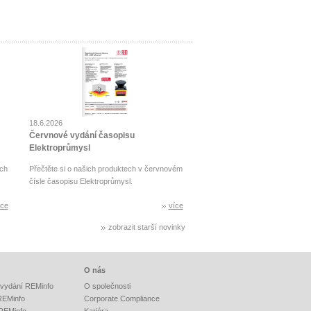
18.6.2026
Červnové vydání časopisu
Elektroprůmysl
ch
Přečtěte si o našich produktech v červnovém
čísle časopisu Elektroprůmysl.
íce
více
zobrazit starší novinky
O nás
vydání REMinfo
O společnosti
 REMinfo
Corporate Compliance