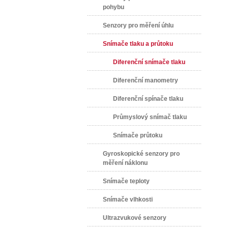
pohybu
Senzory pro měření úhlu
Snímače tlaku a průtoku
Diferenční snímače tlaku
Diferenční manometry
Diferenční spínače tlaku
Průmyslový snímač tlaku
Snímače průtoku
Gyroskopické senzory pro
měření náklonu
Snímače teploty
Snímače vlhkosti
Ultrazvukové senzory