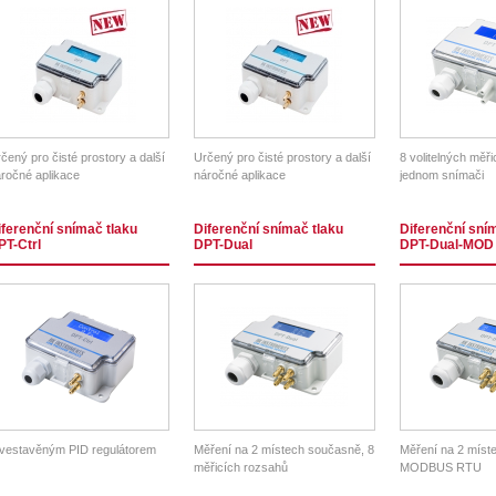
čený pro čisté prostory a další
Určený pro čisté prostory a další
8 volitelných měř
ročné aplikace
náročné aplikace
jednom snímači
iferenční snímač tlaku
Diferenční snímač tlaku
Diferenční sní
PT-Ctrl
DPT-Dual
DPT-Dual-MOD
vestavěným PID regulátorem
Měření na 2 místech současně, 8
Měření na 2 míst
měřicích rozsahů
MODBUS RTU