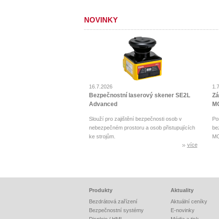
NOVINKY
16.7.2026
1.
Bezpečnostní laserový skener SE2L
Zá
Advanced
MO
Slouží pro zajištění bezpečnosti osob v
Po
nebezpečném prostoru a osob přistupujících
be
ke strojům.
MO
více
Produkty
Aktuality
Bezdrátová zařízení
Aktuální ceníky
Bezpečnostní systémy
E-novinky