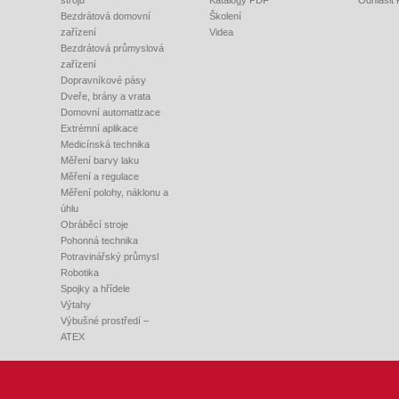
strojů
Katalogy PDF
Odhlásit
Bezdrátová domovní
Školení
zařízení
Videa
Bezdrátová průmyslová
zařízení
Dopravníkové pásy
Dveře, brány a vrata
Domovní automatizace
Extrémní aplikace
Medicínská technika
Měření barvy laku
Měření a regulace
Měření polohy, náklonu a
úhlu
Obráběcí stroje
Pohonná technika
Potravinářský průmysl
Robotika
Spojky a hřídele
Výtahy
Výbušné prostředí –
ATEX
 +420 548 140 000, E-mail:
info@rem-technik.cz