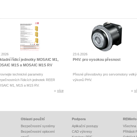
7.2026
23.6.2026
kladní řídicí jednotky MOSAIC M1,
PHV: pro vysokou přesnost
SAIC M1S a MOSAIC M1S RV
rovnejte technické parametry
Přesné převodovky pro servomotory velký
zpečnostních řídicích jednotek REER
výkonů PHV.
SAIC M1, M1S a M1S RV.
více
v
Oblasti použití
Podpora
REMinfo
Bezpečnostní systémy
Aplikační postupy
Všechna 
Bezpečnostní oplocení
CAD výkresy
Přihlásit