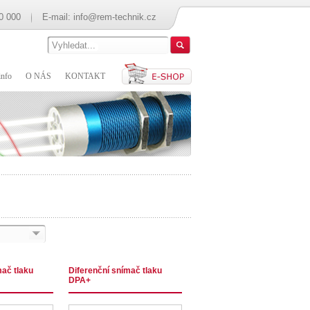
0 000
E-mail:
info@rem-technik.cz
nfo
O NÁS
KONTAKT
mač tlaku
Diferenční snímač tlaku
DPA+