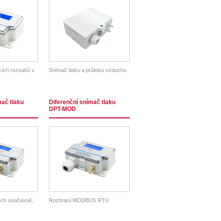
icích rozsahů v
Snímač tlaku a průtoku vzduchu
mač tlaku
Diferenční snímač tlaku
DPT-MOD
ech současně,
Rozhraní MODBUS RTU