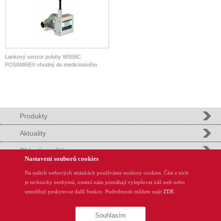
Lankový senzor polohy WS58C
POSIWIRE® vhodný do medicínského
prostředí.
Produkty
Aktuality
Oblasti použití
Nastavení souborů cookies
Podpora
Na našich webových stránkách používáme soubory cookies. Část z nich
je technicky nezbytná, ostatní nám pomáhají vylepšovat náš web nebo
REMinfo
umožňují poskytovat další funkce. Podrobnosti můžete najít
ZDE
.
O nás
Souhlasím