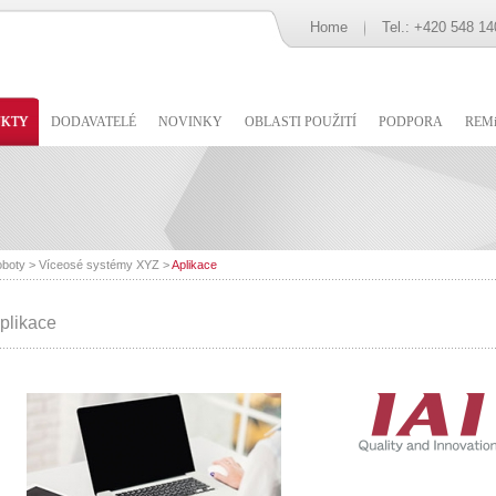
Home
Tel.: +420 548 14
UKTY
DODAVATELÉ
NOVINKY
OBLASTI POUŽITÍ
PODPORA
REMi
oboty
>
Víceosé systémy XYZ
>
Aplikace
plikace