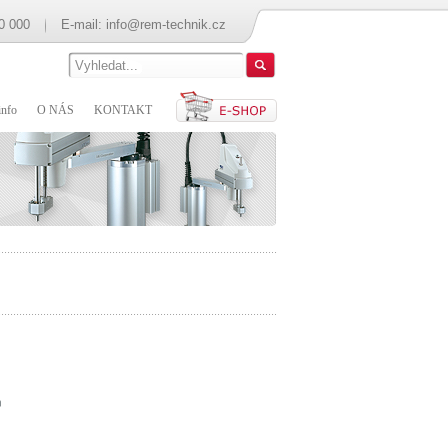
0 000
E-mail:
info@rem-technik.cz
nfo
O NÁS
KONTAKT