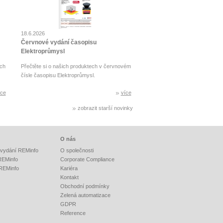
18.6.2026
Červnové vydání časopisu
Elektroprůmysl
ch
Přečtěte si o našich produktech v červnovém
čísle časopisu Elektroprůmysl.
íce
více
zobrazit starší novinky
O nás
vydání REMinfo
O společnosti
 REMinfo
Corporate Compliance
 REMinfo
Kariéra
Kontakt
Obchodní podmínky
Zelená automatizace
GDPR
Reference