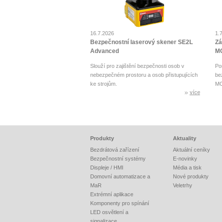
16.7.2026
1.
Bezpečnostní laserový skener SE2L
Zá
Advanced
MO
Slouží pro zajištění bezpečnosti osob v
Po
nebezpečném prostoru a osob přistupujících
be
ke strojům.
MO
více
Produkty
Aktuality
Bezdrátová zařízení
Aktuální ceníky
Bezpečnostní systémy
E-novinky
Displeje / HMI
Média a tisk
Domovní automatizace a
Nové produkty
MaR
Veletrhy
Extrémní aplikace
Komponenty pro spínání
LED osvětlení a
signalizace