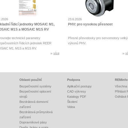
7.2026
23.6.2026
kladní řídicí jednotky MOSAIC M1,
PHV: pro vysokou přesnost
SAIC M1S a MOSAIC M1S RV
rovnejte technické parametry
Přesné převodovky pro servomotory velký
zpečnostních řídicích jednotek REER
výkonů PHV.
SAIC M1, M1S a M1S RV.
více
v
Oblasti použití
Podpora
REMinfo
Bezpečnostní systémy
Aplikační postupy
Všechna 
Bezpečnostní oplocení
CAD výkresy
Přihlásit
strojů
Katalogy PDF
Odhlásit
Bezdrátová domovní
Školení
zařízení
Videa
Bezdrátová průmyslová
zařízení
Dopravníkové pásy
Dveře, brány a vrata