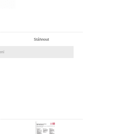
Stáhnout
ení