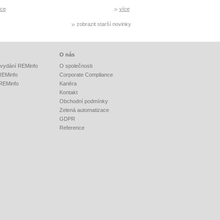
íce
více
zobrazit starší novinky
O nás
vydání REMinfo
O společnosti
 REMinfo
Corporate Compliance
 REMinfo
Kariéra
Kontakt
Obchodní podmínky
Zelená automatizace
GDPR
Reference