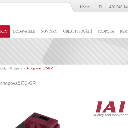
Home
Tel.: +420 548 14
UKTY
DODAVATELÉ
NOVINKY
OBLASTI POUŽITÍ
PODPORA
REMi
oboty
>
Grippery
>
Uchopovač EC-GR
chopovač EC-GR