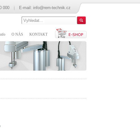
0 000
E-mail:
info@rem-technik.cz
nfo
O NÁS
KONTAKT