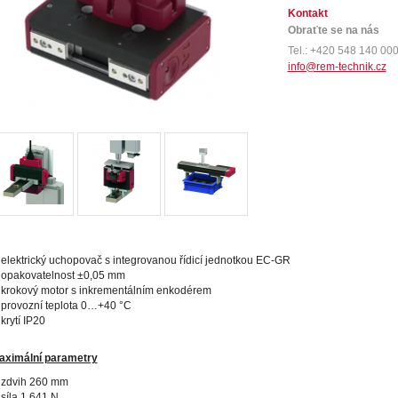
Kontakt
Obraťte se na nás
Tel.: +420 548 140 00
info@rem-technik.cz
elektrický uchopovač s integrovanou řídicí jednotkou EC-GR
opakovatelnost ±0,05 mm
krokový motor s inkrementálním enkodérem
provozní teplota 0…+40 °C
krytí IP20
aximální parametry
zdvih 260 mm
síla 1 641 N