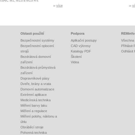
SAIC M1, M1S a M1S RV.
více
v
Oblasti použití
Podpora
REMinfo
Bezpečnostní systémy
Aplikační postupy
Všechna 
Bezpečnostní oplocení
CAD výkresy
Přihlásit
strojů
Katalogy PDF
Odhlásit
Bezdrátová domovní
Školení
zařízení
Videa
Bezdrátová průmyslová
zařízení
Dopravníkové pásy
Dveře, brány a vrata
Domovní automatizace
Extrémní aplikace
Medicínská technika
Měření barvy laku
Měření a regulace
Měření polohy, náklonu a
úhlu
Obráběcí stroje
Pohonná technika