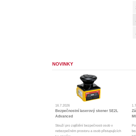
NOVINKY
16.7.2026
1.
Bezpečnostní laserový skener SE2L
Zá
Advanced
MO
Slouží pro zajištění bezpečnosti osob v
Po
nebezpečném prostoru a osob přistupujících
be