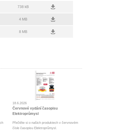
738 kB
4 MB
8 MB
18.6.2026
Červnové vydání časopisu
Elektroprůmysl
ch
Přečtěte si o našich produktech v červnovém
čísle časopisu Elektroprůmysl.