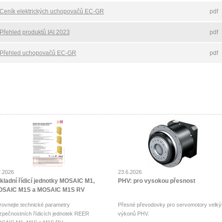
Ceník elektrických uchopovačů EC-GR
pdf
Přehled produktů IAI 2023
pdf
Přehled uchopovačů EC-GR
pdf
7.2026
23.6.2026
kladní řídicí jednotky MOSAIC M1,
PHV: pro vysokou přesnost
SAIC M1S a MOSAIC M1S RV
rovnejte technické parametry
Přesné převodovky pro servomotory velký
zpečnostních řídicích jednotek REER
výkonů PHV.