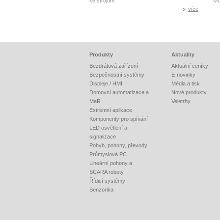
ke strojům.
MO
více
Produkty
Aktuality
Bezdrátová zařízení
Aktuální ceníky
Bezpečnostní systémy
E-novinky
Displeje / HMI
Média a tisk
Domovní automatizace a
Nové produkty
MaR
Veletrhy
Extrémní aplikace
Komponenty pro spínání
LED osvětlení a
signalizace
Pohyb, pohony, převody
Průmyslová PC
Lineární pohony a
SCARA roboty
Řídicí systémy
Senzorika