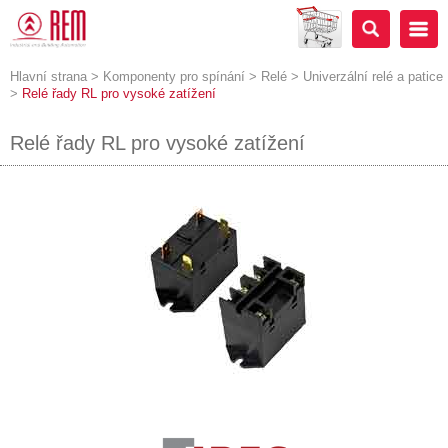
Hlavní strana
>
Komponenty pro spínání
>
Relé
>
Univerzální relé a patice
>
Relé řady RL pro vysoké zatížení
Relé řady RL pro vysoké zatížení