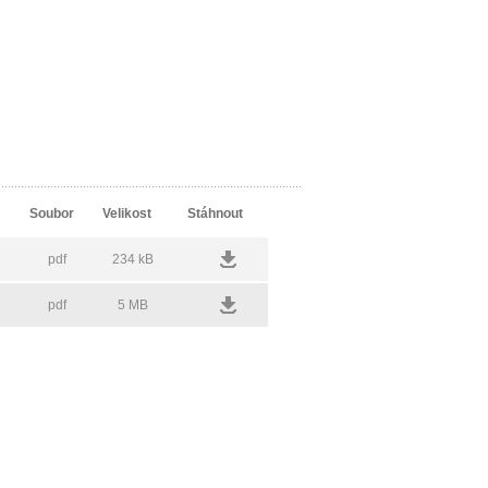
Soubor
Velikost
Stáhnout
pdf
234 kB
pdf
5 MB