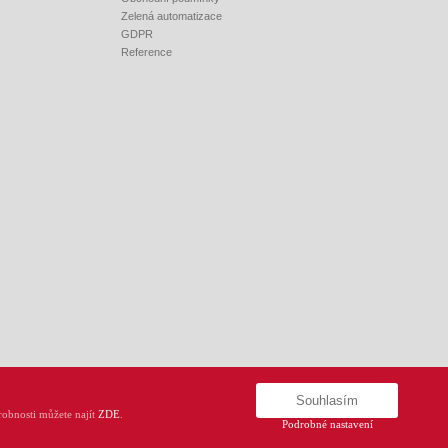
Zelená automatizace
GDPR
Reference
Souhlasím
obnosti můžete najít
ZDE
.
Podrobné nastavení