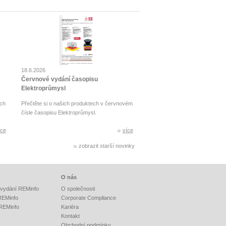
18.6.2026
Červnové vydání časopisu
Elektroprůmysl
ch
Přečtěte si o našich produktech v červnovém
čísle časopisu Elektroprůmysl.
íce
více
zobrazit starší novinky
O nás
vydání REMinfo
O společnosti
 REMinfo
Corporate Compliance
 REMinfo
Kariéra
Kontakt
Obchodní podmínky