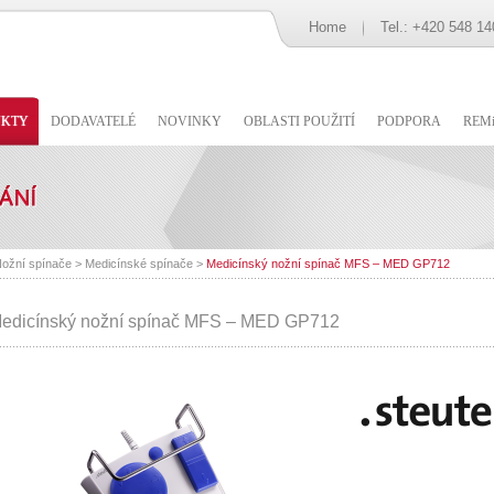
Home
Tel.: +420 548 14
UKTY
DODAVATELÉ
NOVINKY
OBLASTI POUŽITÍ
PODPORA
REMi
ožní spínače
>
Medicínské spínače
>
Medicínský nožní spínač MFS – MED GP712
edicínský nožní spínač MFS – MED GP712