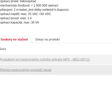
spínací prvek: mikrospínač
mechanická životnost: > 1 000 000 operací
připojení: 2 m kabel, jiné délky volitelně k dispozici
spínací napětí: max. 25 VAC / 60 VDC
spínací proud: max. 1 A
spínací kapacita: max. 30 VA
Soubory ke stažení
Dotaz na produkt
ázev
Produktový list medicínského nožního spínače MFS – MED GP712
Přehled medicínských produktů steute