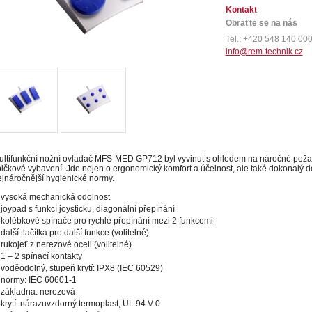
Kontakt
Obraťte se na nás
Tel.: +420 548 140 00
info@rem-technik.cz
ltifunkční nožní ovladač MFS-MED GP712 byl vyvinut s ohledem na náročné požadav
ičkové vybavení. Jde nejen o ergonomický komfort a účelnost, ale také dokonalý de
jnáročnější hygienické normy.
vysoká mechanická odolnost
joypad s funkcí joysticku, diagonální přepínání
kolébkové spínače pro rychlé přepínání mezi 2 funkcemi
další tlačítka pro další funkce (volitelné)
rukojeť z nerezové oceli (volitelné)
1 – 2 spínací kontakty
voděodolný, stupeň krytí: IPX8 (IEC 60529)
normy: IEC 60601-1
základna: nerezová
krytí: nárazuvzdorný termoplast, UL 94 V-0