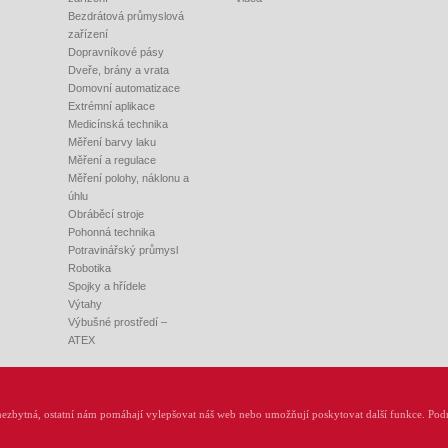
Bezdrátová průmyslová
zařízení
Dopravníkové pásy
Dveře, brány a vrata
Domovní automatizace
Extrémní aplikace
Medicínská technika
Měření barvy laku
Měření a regulace
Měření polohy, náklonu a
úhlu
Obráběcí stroje
Pohonná technika
Potravinářský průmysl
Robotika
Spojky a hřídele
Výtahy
Výbušné prostředí –
ATEX
 +420 548 140 000, E-mail:
info@rem-technik.cz
ezbytná, ostatní nám pomáhají vylepšovat náš web nebo umožňují poskytovat další funkce. Podr