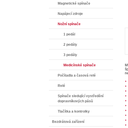
Magnetické spínače
Napájecí zdroje
Nožní spínače
1 pedál
2 pedály
3 pedály
Medicínské spínače
Mu
šp
ne
Počítadla a časová relé
Relé
Spínače sledující vystředění
dopravníkových pásů
Tlačítka a kontrolky
Bezdrátová zařízení