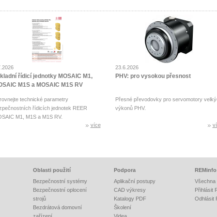
7.2026
23.6.2026
kladní řídicí jednotky MOSAIC M1,
PHV: pro vysokou přesnost
SAIC M1S a MOSAIC M1S RV
rovnejte technické parametry
Přesné převodovky pro servomotory velký
zpečnostních řídicích jednotek REER
výkonů PHV.
SAIC M1, M1S a M1S RV.
více
v
Oblasti použití
Podpora
REMinfo
Bezpečnostní systémy
Aplikační postupy
Všechna 
Bezpečnostní oplocení
CAD výkresy
Přihlásit
strojů
Katalogy PDF
Odhlásit
Bezdrátová domovní
Školení
zařízení
Videa