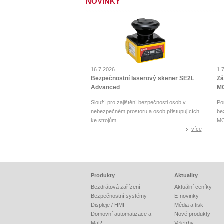
NOVINKY
16.7.2026
1.
Bezpečnostní laserový skener SE2L
Zá
Advanced
MO
Slouží pro zajištění bezpečnosti osob v
Po
nebezpečném prostoru a osob přistupujících
be
ke strojům.
MO
více
Produkty
Aktuality
Bezdrátová zařízení
Aktuální ceníky
Bezpečnostní systémy
E-novinky
Displeje / HMI
Média a tisk
Domovní automatizace a
Nové produkty
MaR
Veletrhy