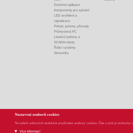
Extrémní aplikace
Komponenty pro spínání
LED osvětlení a
signalizace
Pohyb, pohony, převody
Průmyslová PC
Lineární pohony a
SCARA roboty
Řídicí systémy
Senzorika
Nastavení souborů cookies
REM-Technik s.r.o., Klíny 35, CZ-615 00 Brno, Tel.:
Na našich webových stránkách používáme soubory cookies. Část z nich je technicky n
Více informací