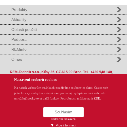
Produkty
Aktuality
Oblasti použití
Podpora
REMinfo
O nás
REM-Technik s.r.o., Klíny 35, CZ-615 00 Brno, Tel.: +420 548 140
000, E-mail:
info@rem-technik.cz
Nastavení souborů cookies
Na našich webových stránkách používáme soubory cookies. Část z nich
je technicky nezbytná, ostatní nám pomáhají vylepšovat náš web nebo
umožňují poskytovat další funkce. Podrobnosti můžete najít
ZDE
.
Souhlasím
Podrobné nastavení
Více informací