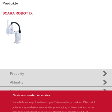
Produkty
SCARA ROBOT IX
Produkty
Aktuality
Oblasti použití
Nastavení souborů cookies
Podpora
Na našich webových stránkách používáme soubory cookies. Část z nich
je technicky nezbytná, ostatní nám pomáhají vylepšovat náš web nebo
REMinfo
umožňují poskytovat další funkce. Podrobnosti můžete najít
ZDE
.