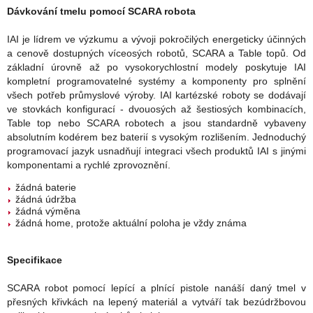
Dávkování tmelu pomocí SCARA robota
IAI je lídrem ve výzkumu a vývoji pokročilých energeticky účinných
a cenově dostupných víceosých robotů, SCARA a Table topů. Od
základní úrovně až po vysokorychlostní modely poskytuje IAI
kompletní programovatelné systémy a komponenty pro splnění
všech potřeb průmyslové výroby. IAI kartézské roboty se dodávají
ve stovkách konfigurací - dvouosých až šestiosých kombinacích,
Table top nebo SCARA robotech a jsou standardně vybaveny
absolutním kodérem bez baterií s vysokým rozlišením. Jednoduchý
programovací jazyk
usnadňují integraci všech produktů IAI s jinými
komponentami a rychlé zprovoznění.
žádná baterie
žádná údržba
žádná výměna
žádná home, protože aktuální poloha je vždy známa
Specifikace
SCARA robot pomocí lepící a plnící pistole nanáší daný tmel v
přesných křivkách na lepený materiál a vytváří tak bezúdržbovou