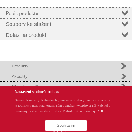
Popis produktu
Soubory ke stažení
Dotaz na produkt
Produkty
Aktuality
Oblasti použití
Nastavení souborů cookies
Podpora
Na našich webových stránkách používáme soubory cookies. Část z nich
je technicky nezbytná, ostatní nám pomáhají vylepšovat náš web nebo
REMinfo
umožňují poskytovat další funkce. Podrobnosti můžete najít
ZDE
.
O nás
Souhlasím
REM-Technik s.r.o., Klíny 35, CZ-615 00 Brno, Tel.: +420 548 140