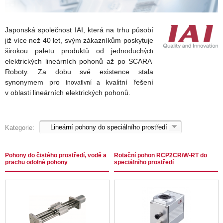
Japonská společnost IAI, která na trhu působí
již více než 40 let, s
vým zákazníkům poskytuje
širokou paletu produktů
od jednoduch
ých
elektrických lineárních pohonů až po SCARA
Roboty.
Za dobu své existence stala
synonymem pro
kvalitní řešení
inovativní a
v oblasti lineárních elektrických pohonů.
Kategorie:
Pohony do čistého prostředí, vodě a
Rotační pohon RCP2CR/W-RT do
prachu odolné pohony
speciálního prostředí