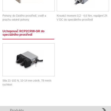
Pohony do čistého prostředí, vodě a
Krouticí moment 0,2 - 4,6 Nm, napájení 24
prachu odolné pohony
V DC do speciálního prostředí
Uchopovač RCP2CRW-GR do
speciálního prostředí
Síla 21-102 N, 10-14 mm zdvih, 78 mm/s
rychlost
Produkty