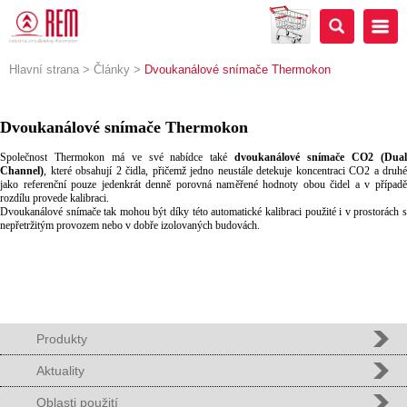
Hlavní strana
>
Články
>
Dvoukanálové snímače Thermokon
Dvoukanálové snímače Thermokon
Společnost Thermokon má ve své nabídce také
dvoukanálové snímače CO2 (Dua
Channel)
, které obsahují 2 čidla, při­čemž jedno neustále detekuje koncentraci CO2 a druhé
jako refe­renční pouze jedenkrát denně porovná naměřené hodnoty obou čidel a v případě
rozdílu provede kalibraci.
Dvoukanálové snímače tak mohou být díky této automatické kalibraci použité i v prosto­rách s
nepřetržitým provozem nebo v dobře izolovaných budovách.
Produkty
Aktuality
Oblasti použití