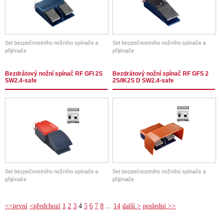
Set bezpečnostního nožního spínače a
Set bezpečnostního nožního spínače a
přijímače
přijímače
Bezdrátový nožní spínač RF GFI 2S
Bezdrátový nožní spínač RF GFS 2
SW2.4-safe
2S/IK2S D SW2.4-safe
Set bezpečnostního nožního spínače a
Set bezpečnostního nožního spínače a
přijímače
přijímače
<<první
<předchozí
1
2
3
4
5
6
7
8
...
14
další >
poslední >>