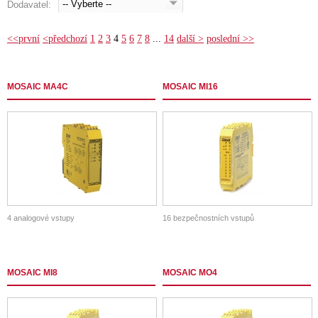
Dodavatel:
<<první
<předchozí
1
2
3
4
5
6
7
8
...
14
další >
poslední >>
MOSAIC MA4C
MOSAIC MI16
4 analogové vstupy
16 bezpečnostních vstupů
MOSAIC MI8
MOSAIC MO4