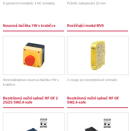
8 spínacích kontaktů, 4 NC kontakty
Průměr zabudování 22 mm
Nouzová tlačítka YW v krabičce
Rozšiřující modul MV0
Nízkonákladová nouzová tlačítka YW v
2 vstupy pro bezdotykové snímače
krabičce
Bezdrátový nožní spínač RF GF 2
Bezdrátový nožní spínač RF GF
2S/2S SW2.4-safe
SW2.4-safe