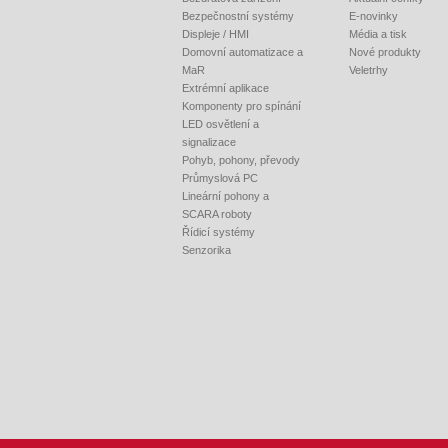
Bezpečnostní systémy
E-novinky
Displeje / HMI
Média a tisk
Domovní automatizace a
Nové produkty
MaR
Veletrhy
Extrémní aplikace
Komponenty pro spínání
LED osvětlení a
signalizace
Pohyb, pohony, převody
Průmyslová PC
Lineární pohony a
SCARA roboty
Řídicí systémy
Senzorika