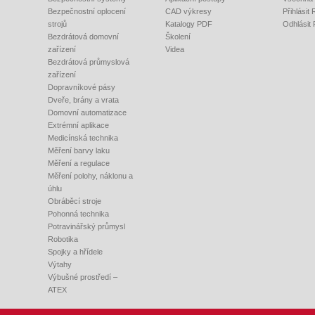
Bezpečnostní oplocení
CAD výkresy
Přihlásit
strojů
Katalogy PDF
Odhlásit
Bezdrátová domovní
Školení
zařízení
Videa
Bezdrátová průmyslová
zařízení
Dopravníkové pásy
Dveře, brány a vrata
Domovní automatizace
Extrémní aplikace
Medicínská technika
Měření barvy laku
Měření a regulace
Měření polohy, náklonu a
úhlu
Obráběcí stroje
Pohonná technika
Potravinářský průmysl
Robotika
Spojky a hřídele
Výtahy
Výbušné prostředí –
ATEX