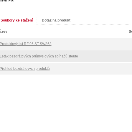
krytí IP67
Soubory ke stažení
Dotaz na produkt
ázev
S
Produktový list RF 96 ST SW868
Leták bezdrátových průmyslových spínačů steute
Přehled bezdrátových produktů