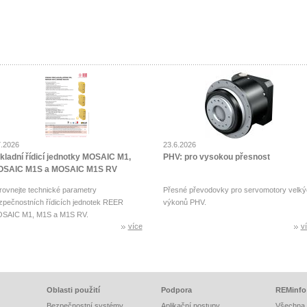
7.2026
23.6.2026
kladní řídicí jednotky MOSAIC M1,
PHV: pro vysokou přesnost
SAIC M1S a MOSAIC M1S RV
rovnejte technické parametry
Přesné převodovky pro servomotory velký
zpečnostních řídicích jednotek REER
výkonů PHV.
SAIC M1, M1S a M1S RV.
více
v
Oblasti použití
Podpora
REMinfo
Bezpečnostní systémy
Aplikační postupy
Všechna 