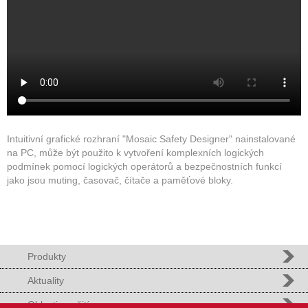
Intuitivní grafické rozhraní "Mosaic Safety Designer" nainstalované
na PC, může být použito k vytvoření komplexních logických
podmínek pomocí logických operátorů a bezpečnostních funkcí
jako jsou muting, časovač, čítače a paměťové bloky.
Produkty
Aktuality
Oblasti použití