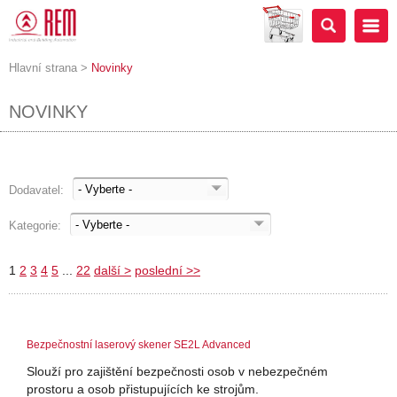
Hlavní strana
>
Novinky
NOVINKY
Dodavatel:
Kategorie:
1
2
3
4
5
...
22
další >
poslední >>
Bezpečnostní laserový skener SE2L Advanced
Slouží pro zajištění bezpečnosti osob v nebezpečném
prostoru a osob přistupujících ke strojům.