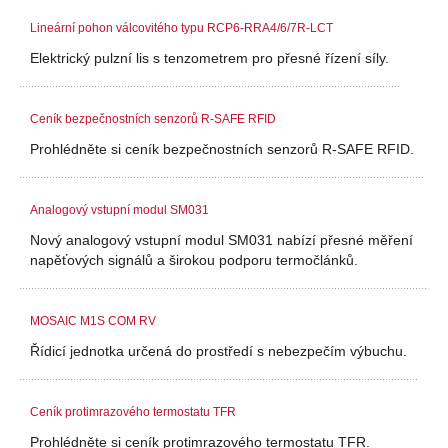
Lineární pohon válcovitého typu RCP6-RRA4/6/7R-LCT
Elektrický pulzní lis s tenzometrem pro přesné řízení síly.
Ceník bezpečnostních senzorů R-SAFE RFID
Prohlédněte si ceník bezpečnostních senzorů R-SAFE RFID.
Analogový vstupní modul SM031
Nový analogový vstupní modul SM031 nabízí přesné měření
napěťových signálů a širokou podporu termočlánků.
MOSAIC M1S COM RV
Řídicí jednotka určená do prostředí s nebezpečím výbuchu.
Ceník protimrazového termostatu TFR
Prohlédněte si ceník protimrazového termostatu TFR.