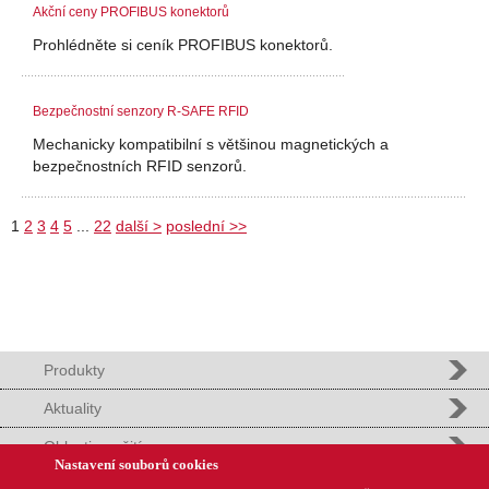
Akční ceny PROFIBUS konektorů
Prohlédněte si ceník PROFIBUS konektorů.
Bezpečnostní senzory R-SAFE RFID
Mechanicky kompatibilní s většinou magnetických a
bezpečnostních RFID senzorů.
1
2
3
4
5
...
22
další >
poslední >>
Produkty
Aktuality
Oblasti použití
Nastavení souborů cookies
Podpora