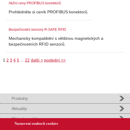
Akční ceny PROFIBUS konektorů
Prohlédněte si ceník PROFIBUS konektorů.
Bezpečnostní senzory R-SAFE RFID
Mechanicky kompatibilní s většinou magnetických a
bezpečnostních RFID senzorů.
1
2
3
4
5
...
22
další >
poslední >>
Produkty
Aktuality
Oblasti použití
Nastavení souborů cookies
Podpora