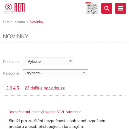
Hlavní strana
>
Novinky
NOVINKY
Dodavatel:
Kategorie:
1
2
3
4
5
...
22
další >
poslední >>
Bezpečnostní laserový skener SE2L Advanced
Slouží pro zajištění bezpečnosti osob v nebezpečném
prostoru a osob přistupujících ke strojům.