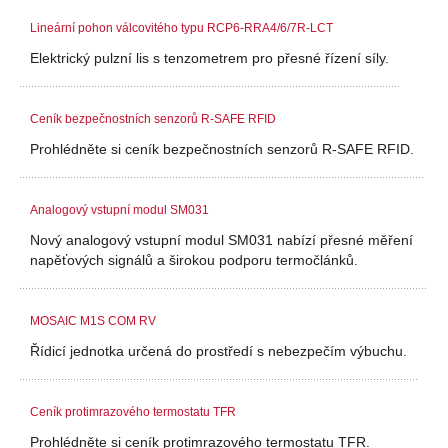
Lineární pohon válcovitého typu RCP6-RRA4/6/7R-LCT
Elektrický pulzní lis s tenzometrem pro přesné řízení síly.
Ceník bezpečnostních senzorů R-SAFE RFID
Prohlédněte si ceník bezpečnostních senzorů R-SAFE RFID.
Analogový vstupní modul SM031
Nový analogový vstupní modul SM031 nabízí přesné měření
napěťových signálů a širokou podporu termočlánků.
MOSAIC M1S COM RV
Řídicí jednotka určená do prostředí s nebezpečím výbuchu.
Ceník protimrazového termostatu TFR
Prohlédněte si ceník protimrazového termostatu TFR.