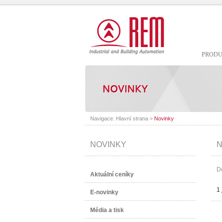
PROD
Navigace:
Hlavní strana
>
Novinky
NOVINKY
N
D
Aktuální ceníky
1
E-novinky
Média a tisk