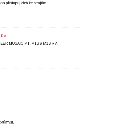
b přistupujících ke strojům.
S RV
ek REER MOSAIC M1, M1S a M1S RV.
oprůmysl.