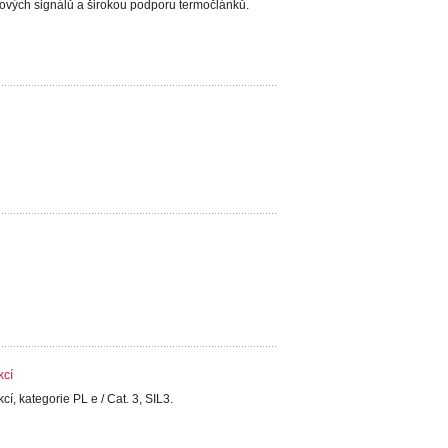
vých signálů a širokou podporu termočlánků.
kcí
, kategorie PL e / Cat. 3, SIL3.