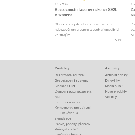
16.7.2026
1.
Bezpečnostní laserový skener SE2L
Zá
Advanced
MO
Slouží pro zajištění bezpečnosti osob v
Po
nebezpečném prostoru a osob přistupujících
be
ke strojům.
MO
více
Produkty
Aktuality
Bezdrátová zařízení
Aktuální ceníky
Bezpečnostní systémy
E-novinky
Displeje / HMI
Média a tisk
Domovní automatizace a
Nové produkty
MaR
Veletrhy
Extrémní aplikace
Komponenty pro spínání
LED osvětlení a
signalizace
Pohyb, pohony, převody
Průmyslová PC
Lineární pohony a