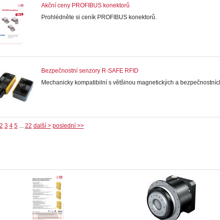
Akční ceny PROFIBUS konektorů
Prohlédněte si ceník PROFIBUS konektorů.
Bezpečnostní senzory R-SAFE RFID
Mechanicky kompatibilní s většinou magnetických a bezpečnostníc
2
3
4
5
...
22
další >
poslední >>