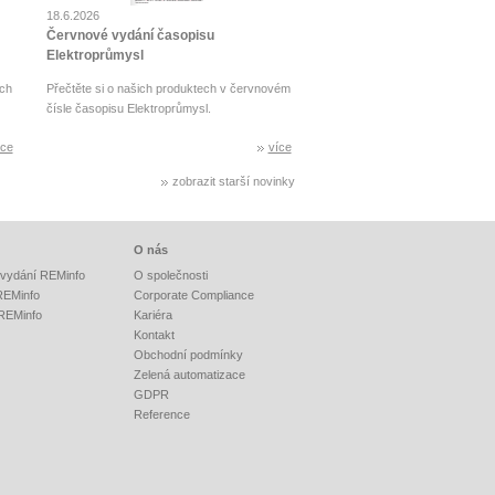
18.6.2026
Červnové vydání časopisu
Elektroprůmysl
ch
Přečtěte si o našich produktech v červnovém
čísle časopisu Elektroprůmysl.
íce
více
zobrazit starší novinky
O nás
vydání REMinfo
O společnosti
 REMinfo
Corporate Compliance
 REMinfo
Kariéra
Kontakt
Obchodní podmínky
Zelená automatizace
GDPR
Reference