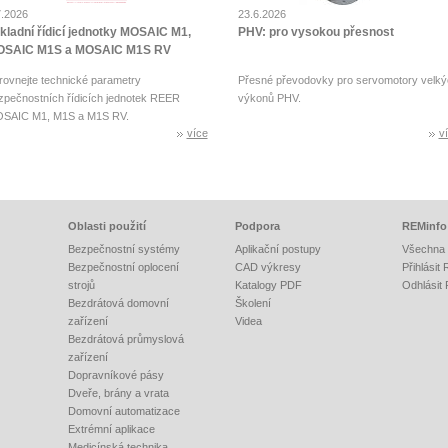
7.2026
23.6.2026
kladní řídicí jednotky MOSAIC M1,
PHV: pro vysokou přesnost
SAIC M1S a MOSAIC M1S RV
rovnejte technické parametry
Přesné převodovky pro servomotory velký
zpečnostních řídicích jednotek REER
výkonů PHV.
SAIC M1, M1S a M1S RV.
více
v
Oblasti použití
Podpora
REMinfo
Bezpečnostní systémy
Aplikační postupy
Všechna 
Bezpečnostní oplocení
CAD výkresy
Přihlásit
strojů
Katalogy PDF
Odhlásit
Bezdrátová domovní
Školení
zařízení
Videa
Bezdrátová průmyslová
zařízení
Dopravníkové pásy
Dveře, brány a vrata
Domovní automatizace
Extrémní aplikace
Medicínská technika