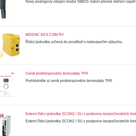
Nový analogový vstupní modul SM031 nabízí přesné měření napěťo
MOSAIC M1S COM RV
Řídicí jednotka určená do prostředí s nebezpečím výbuchu.
Ceník protimrazového termostatu TFR
Prohlédněte si ceník protimrazového termostatu TFR.
Externí řídicí jednotka SCON2 / SU s podporou bezpečnostních fun
Externí řídicí jednotka SCON2 / SU s podporou bezpečnostních funkcí