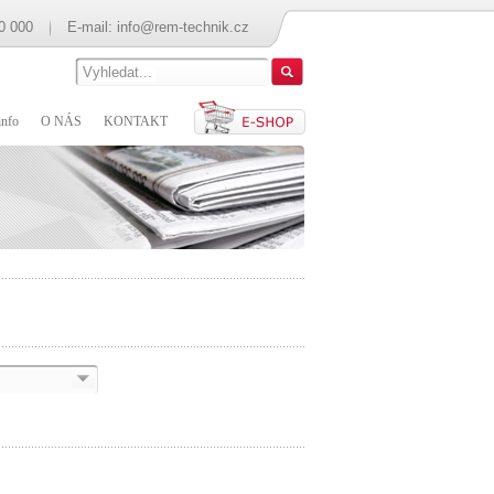
0 000
E-mail:
info@rem-technik.cz
nfo
O NÁS
KONTAKT