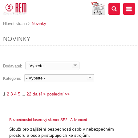
Hlavní strana
>
Novinky
NOVINKY
Dodavatel:
Kategorie:
1
2
3
4
5
...
22
další >
poslední >>
Bezpečnostní laserový skener SE2L Advanced
Slouží pro zajištění bezpečnosti osob v nebezpečném
prostoru a osob přistupujících ke strojům.