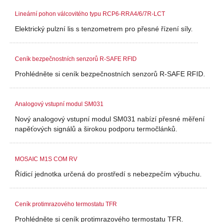
Lineární pohon válcovitého typu RCP6-RRA4/6/7R-LCT
Elektrický pulzní lis s tenzometrem pro přesné řízení síly.
Ceník bezpečnostních senzorů R-SAFE RFID
Prohlédněte si ceník bezpečnostních senzorů R-SAFE RFID.
Analogový vstupní modul SM031
Nový analogový vstupní modul SM031 nabízí přesné měření
napěťových signálů a širokou podporu termočlánků.
MOSAIC M1S COM RV
Řídicí jednotka určená do prostředí s nebezpečím výbuchu.
Ceník protimrazového termostatu TFR
Prohlédněte si ceník protimrazového termostatu TFR.