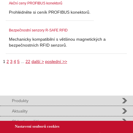
Akční ceny PROFIBUS konektorů
Prohlédněte si ceník PROFIBUS konektorů.
Bezpečnostní senzory R-SAFE RFID
Mechanicky kompatibilní s většinou magnetických a
bezpečnostních RFID senzorů.
1
2
3
4
5
...
22
další >
poslední >>
Produkty
Aktuality
Oblasti použití
Nastavení souborů cookies
Podpora