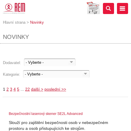
Hlavní strana
>
Novinky
NOVINKY
Dodavatel:
Kategorie:
1
2
3
4
5
...
22
další >
poslední >>
Bezpečnostní laserový skener SE2L Advanced
Slouží pro zajištění bezpečnosti osob v nebezpečném
prostoru a osob přistupujících ke strojům.