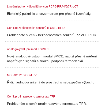
Lineární pohon válcovitého typu RCP6-RRA4/6/7R-LCT
Elektrický pulzní lis s tenzometrem pro přesné řízení síly.
Ceník bezpečnostních senzorů R-SAFE RFID
Prohlédněte si ceník bezpečnostních senzorů R-SAFE RFID.
Analogový vstupní modul SM031
Nový analogový vstupní modul SM031 nabízí přesné měření
napěťových signálů a širokou podporu termočlánků.
MOSAIC M1S COM RV
Řídicí jednotka určená do prostředí s nebezpečím výbuchu.
Ceník protimrazového termostatu TFR
Prohlédněte si ceník protimrazového termostatu TFR.