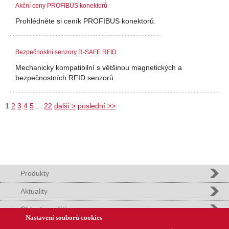
Akční ceny PROFIBUS konektorů
Prohlédněte si ceník PROFIBUS konektorů.
Bezpečnostní senzory R-SAFE RFID
Mechanicky kompatibilní s většinou magnetických a
bezpečnostních RFID senzorů.
1
2
3
4
5
...
22
další >
poslední >>
Produkty
Aktuality
Oblasti použití
Nastavení souborů cookies
Podpora